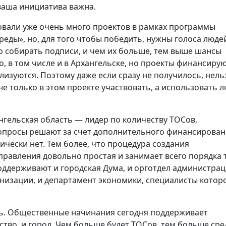
ваша инициатива важна.
овали уже очень много проектов в рамках программы
ды», но, для того чтобы победить, нужны голоса люде
 собирать подписи, и чем их больше, тем выше шансы
о, в том числе и в Архангельске, но проекты финансирую
лизуются. Поэтому даже если сразу не получилось, нель
 не только в этом проекте участвовать, а использовать 
нгельская область — лидер по количеству ТОСов,
опросы решают за счет дополнительного финансирован
чески нет. Тем более, что процедура создания
равления довольно простая и занимает всего порядка 
оддерживают и городская Дума, и орготдел администра
низации, и департамент экономики, специалисты котор
ать. Общественные начинания сегодня поддерживает
ство, и город. Чем больше будет ТОСов, тем больше сре