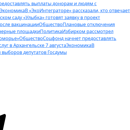
редоставлять выплаты донорам и людям с
Экономика
В «ЭкоИнтеграторе» рассказали, кто отвечает
тском саду «Улыбка» готовят заявку в проект
осле вакцинации
Общество
Плановые отключения
ейнерные площадки
Политика
Избирком рассмотрел
Поморье»
Общество
Соцфонд начнет предоставлять
уг в Архангельске 7 августа
Экономика
В
 выборов депутатов Госдумы