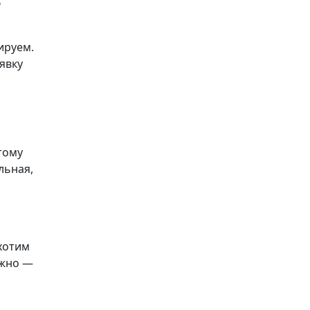
ю
ируем.
явку
тому
льная,
 хотим
ожно —