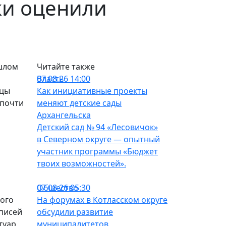
ки оценили
ошлом
Читайте также
Власть
07.08.26 14:00
ицы
Как инициативные проекты
 почти
меняют детские сады
Архангельска
Детский сад № 94 «Лесовичок»
в Северном округе — опытный
участник программы «Бюджет
твоих возможностей».
Общество
07.08.26 05:30
ного
На форумах в Котласском округе
дписей
обсудили развитие
туар
муниципалитетов