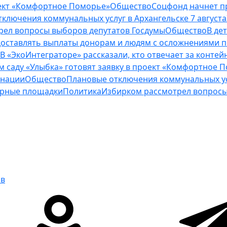
роект «Комфортное Поморье»
Общество
Соцфонд начнет п
ключения коммунальных услуг в Архангельске 7 августа
рел вопросы выборов депутатов Госдумы
Общество
В де
оставлять выплаты донорам и людям с осложнениями п
В «ЭкоИнтеграторе» рассказали, кто отвечает за конт
м саду «Улыбка» готовят заявку в проект «Комфортное 
инации
Общество
Плановые отключения коммунальных усл
нерные площадки
Политика
Избирком рассмотрел вопросы
ов