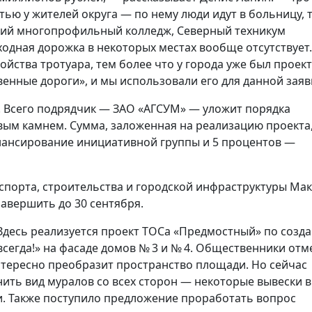
ью у жителей округа — по нему люди идут в больницу, 
ский многопрофильный колледж, Северный техникум
ходная дорожка в некоторых местах вообще отсутствует.
йства тротуара, тем более что у города уже был проект
енные дороги», и мы использовали его для данной заяв
. Всего подрядчик — ЗАО «АГСУМ» — уложит порядка
вым камнем. Сумма, заложенная на реализацию проекта
инансирование инициативной группы и 5 процентов —
спорта, строительства и городской инфраструктуры Ма
авершить до 30 сентября.
Здесь реализуется проект ТОСа «Предмостный» по созд
сегда!» на фасаде домов № 3 и № 4. Общественники отм
нтересно преобразит пространство площади. Но сейчас
ить вид муралов со всех сторон — некоторые вывески в
и. Также поступило предложение проработать вопрос