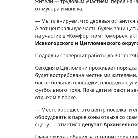
жители — трудовым участием: перед нач
от мусора и ивняка.
— Мы планируем, что деревья останутся 
А вот центральную часть будем зачищать 
на участие в «Комфортном Поморье», ак
Исакогорского и Цигломенского округ
Подрядчик завершит работы до 30 сентяб
Сегодня в Цигломени проживает порядка 
будет востребована местными жителями. 
баскетбольная площадки, площадка с ули
футбольного поля. Пока дети играют и за
отдыхом в парке.
— Место хорошее, это центр поселка, и 
оборудовать в парке зоны отдыха со ска
сцену, — отметила
депутат Архангельск
Глава округа добавил, что территория пр