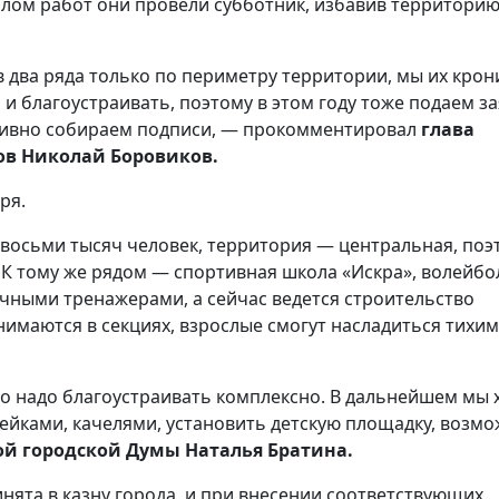
алом работ они провели субботник, избавив территори
в два ряда только по периметру территории, мы их крон
и благоустраивать, поэтому в этом году тоже подаем за
тивно собираем подписи, — прокомментировал
глава
ов Николай Боровиков.
ря.
восьми тысяч человек, территория — центральная, поэ
К тому же рядом — спортивная школа «Искра», волейбо
чными тренажерами, а сейчас ведется строительство
нимаются в секциях, взрослые смогут насладиться тихим
его надо благоустраивать комплексно. В дальнейшем мы
мейками, качелями, установить детскую площадку, возм
ой городской Думы Наталья Братина.
инята в казну города, и при внесении соответствующих