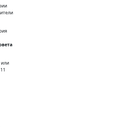
рии
жители
рия
овета
 или
 11