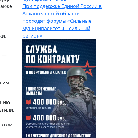
также
При поддержке Единой России в
Архангельской области
проходят форумы «Сильные
муниципалитеты – сильный
ки.
регион».
, —
ксим
анию
етили,
 этом