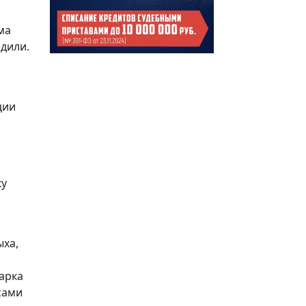
ма
дили.
ции
ку
ыха,
арка
сами