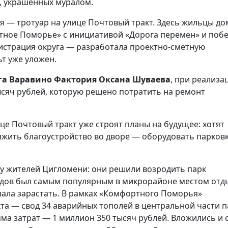
в, украшенных муралом.
 — тротуар на улице Почтовый тракт. Здесь жильцы до
тное Поморье» с инициативой «Дорога перемен» и побе
нистрация округа — разработала проектно-сметную
т уже уложен.
га Варавино Фактория Оксана Шуваева
, при реализа
сяч рублей, которую решено потратить на ремонт
ице Почтовый тракт уже строят планы на будущее: хотят
жить благоустройство во дворе — оборудовать парков
у жителей Цигломени: они решили возродить парк
годов был самым популярным в микрорайоне местом отд
чала зарастать. В рамках «Комфортного Поморья»
та — свод 34 аварийных тополей в центральной части п
ма затрат — 1 миллион 350 тысяч рублей. Вложились и 