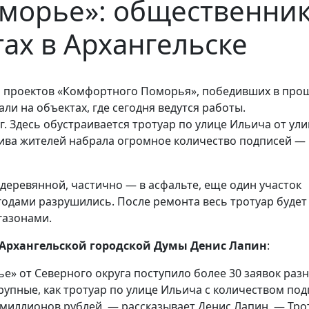
морье»: о бщественни
тах в Архангельске
я проектов «Комфортного Поморья», победивших в пр
али на объектах, где сегодня ведутся работы.
. Здесь обустраивается тротуар по улице Ильича от ул
тива жителей набрала огромное количество подписей —
деревянной, частично — в асфальте, еще один участок
одами разрушились. После ремонта весь тротуар будет
газонами.
 Архангельской городской Думы Денис Лапин
:
» от Северного округа поступило более 30 заявок раз
рупные, как тротуар по улице Ильича с количеством по
 миллионов рублей, — рассказывает Денис Лапин. — Тро