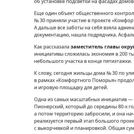
об установке подсветки на фасадах домо
Еще один объект общественного контроля
№ 30 приняли участие в проекте «Комфор
А дальше все заботы на себя взяла адми
документацию, нашла подрядчика. Асфаль
Как рассказала
заместитель главы окру
инициативы сложилась экономия в 200 ты
небольшого участка в конце пятиэтажки.
К слову, сегодня жильцы дома № 30 по ул
в рамках «Комфортного Поморья» продол
и игровую площадку для детей.
Одна из самых масштабных инициатив — 
Пионерский, который до середины 80-х 
а потом территорию забросили, и она на
реализуется первый этап большого проек
с выкорчевкой и планировкой. Общая сум