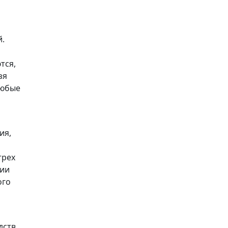
й.
тся,
зя
любые
ия,
трех
ции
ого
дств