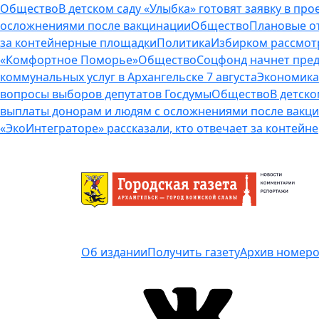
Общество
В детском саду «Улыбка» готовят заявку в п
осложнениями после вакцинации
Общество
Плановые от
за контейнерные площадки
Политика
Избирком рассмот
«Комфортное Поморье»
Общество
Соцфонд начнет пред
коммунальных услуг в Архангельске 7 августа
Экономика
вопросы выборов депутатов Госдумы
Общество
В детско
выплаты донорам и людям с осложнениями после вакц
«ЭкоИнтеграторе» рассказали, кто отвечает за контей
Об издании
Получить газету
Архив номер