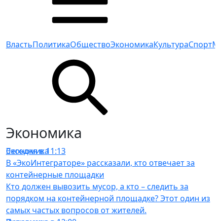
Власть
Политика
Общество
Экономика
Культура
Спорт
М
Экономика
Экономика
Сегодня в 11:13
В «ЭкоИнтеграторе» рассказали, кто отвечает за
контейнерные площадки
Кто должен вывозить мусор, а кто – следить за
порядком на контейнерной площадке? Этот один из
самых частых вопросов от жителей.