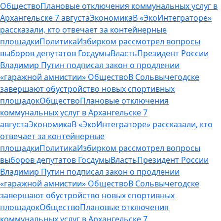
Общество
Плановые отключения коммунальных услуг в
Архангельске 7 августа
Экономика
В «ЭкоИнтеграторе»
рассказали, кто отвечает за контейнерные
площадки
Политика
Избирком рассмотрел вопросы
выборов депутатов Госдумы
Власть
Президент России
Владимир Путин подписал закон о продлении
«гаражной амнистии»
Общество
В Сольвычегодске
завершают обустройство новых спортивных
площадок
Общество
Плановые отключения
коммунальных услуг в Архангельске 7
августа
Экономика
В «ЭкоИнтеграторе» рассказали, кто
отвечает за контейнерные
площадки
Политика
Избирком рассмотрел вопросы
выборов депутатов Госдумы
Власть
Президент России
Владимир Путин подписал закон о продлении
«гаражной амнистии»
Общество
В Сольвычегодске
завершают обустройство новых спортивных
площадок
Общество
Плановые отключения
коммунальных услуг в Архангельске 7