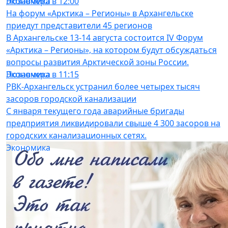
Экономика
Позавчера в 12:00
На форум «Арктика – Регионы» в Архангельске
приедут представители 45 регионов
В Архангельске 13-14 августа состоится IV Форум
«Арктика – Регионы», на котором будут обсуждаться
вопросы развития Арктической зоны России.
Экономика
Позавчера в 11:15
РВК-Архангельск устранил более четырех тысяч
засоров городской канализации
С января текущего года аварийные бригады
предприятия ликвидировали свыше 4 300 засоров на
городских канализационных сетях.
Экономика
31.07.26 10:39
РВК-Архангельск завершил санацию
канализационных коллекторов в центре города
Компания РВК-Архангельск в период с мая по июль
текущего года провела санацию аварийных
канализационных коллекторов на трех ключевых
участках центральной части города.