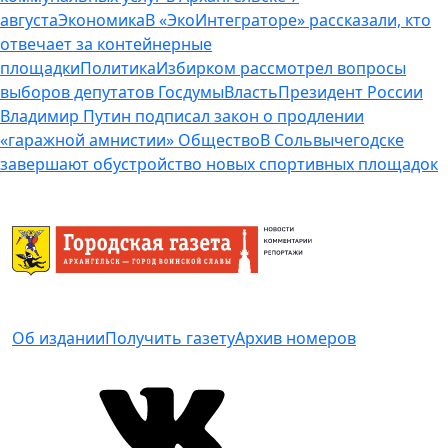
августа
Экономика
В «ЭкоИнтеграторе» рассказали, кто
отвечает за контейнерные
площадки
Политика
Избирком рассмотрел вопросы
выборов депутатов Госдумы
Власть
Президент России
Владимир Путин подписал закон о продлении
«гаражной амнистии»
Общество
В Сольвычегодске
завершают обустройство новых спортивных площадок
Об издании
Получить газету
Архив номеров