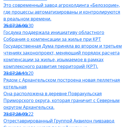
Это современный завод агрохолдинга «Белозорие»,
где процессы автоматизированы и контролируются
в реальном времени.
Экономика
25.07.26 06:30
Госдума поддержала инициативу областного
Собрания о компенсации за жилье при КРТ
Государственная Дума приняла во втором и третьем
чтениях законопроект, меняющий порядок расчета
компенсации за жилье, изымаемое в рамках
комплексного развития территорий (КРТ).
Экономика
23.07.26 11:20
Рядом с Архангельском построена новая пеллетная
котельная
Она расположена в деревне Повракульская
Приморского округа, которая граничит с Северным
округом Архангельска.
Экономика
23.07.26 09:22
Отреставрированный Группой Аквилон пивзавод