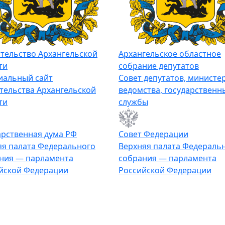
тельство Архангельской
Архангельское областное
ти
собрание депутатов
альный сайт
Совет депутатов, министер
тельства Архангельской
ведомства, государственн
ти
службы
арственная дума РФ
Совет Федерации
я палата Федерального
Верхняя палата Федераль
ния — парламента
собрания — парламента
йской Федерации
Российской Федерации