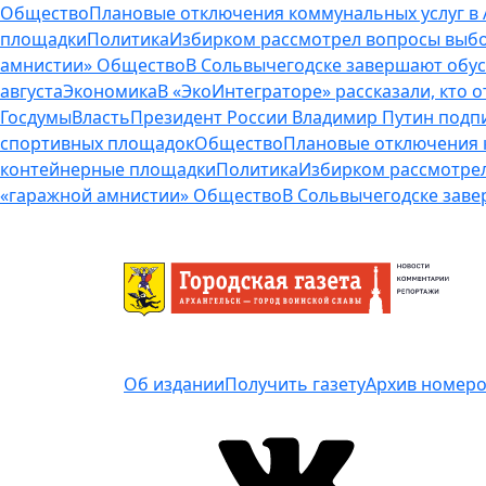
Общество
Плановые отключения коммунальных услуг в А
площадки
Политика
Избирком рассмотрел вопросы выбо
амнистии»
Общество
В Сольвычегодске завершают обу
августа
Экономика
В «ЭкоИнтеграторе» рассказали, кто 
Госдумы
Власть
Президент России Владимир Путин подп
спортивных площадок
Общество
Плановые отключения к
контейнерные площадки
Политика
Избирком рассмотрел
«гаражной амнистии»
Общество
В Сольвычегодске зав
Об издании
Получить газету
Архив номер