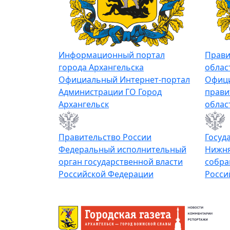
Информационный портал
Прави
города Архангельска
облас
Официальный Интернет-портал
Офици
Администрации ГО Город
прави
Архангельск
облас
Правительство России
Госуд
Федеральный исполнительный
Нижня
орган государственной власти
собра
Российской Федерации
Росси