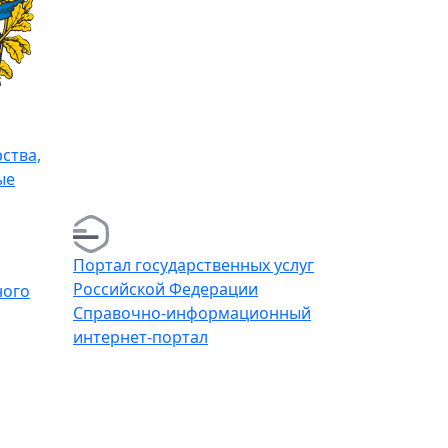
ства,
ые
Портал го­су­дар­ствен­ных услуг
Рос­сийс­кой Фе­де­ра­ции
ного
Справочно-информационный
интернет-портал