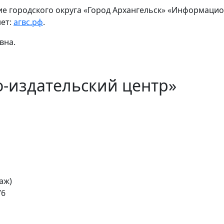
 городского округа «Город Архангельск» «Информацио
нет:
агвс.рф
.
вна.
-издательский центр»
таж)
76