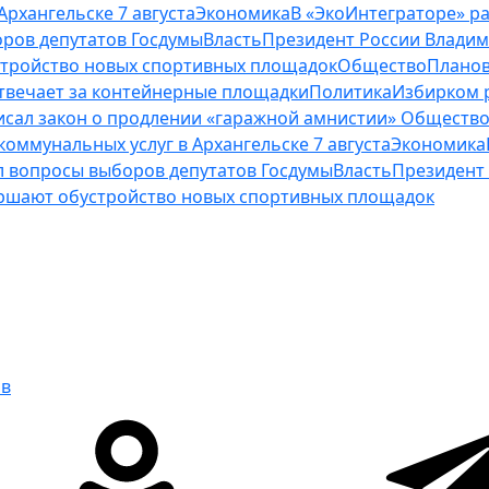
рхангельске 7 августа
Экономика
В «ЭкоИнтеграторе» ра
ров депутатов Госдумы
Власть
Президент России Владим
стройство новых спортивных площадок
Общество
Планов
отвечает за контейнерные площадки
Политика
Избирком 
исал закон о продлении «гаражной амнистии»
Обществ
оммунальных услуг в Архангельске 7 августа
Экономика
 вопросы выборов депутатов Госдумы
Власть
Президент 
ершают обустройство новых спортивных площадок
ов