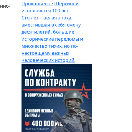
Прокопьевне Шергиной
нно-
исполняется 100 лет
Сто лет – целая эпоха,
вместившая в себя смену
десятилетий, большие
исторические переломы и
множество тихих, но по-
настоящему важных
человеческих историй.