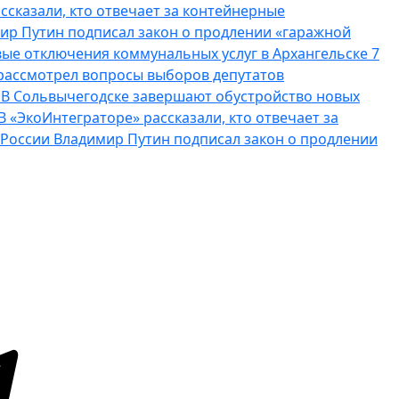
ссказали, кто отвечает за контейнерные
ир Путин подписал закон о продлении «гаражной
ые отключения коммунальных услуг в Архангельске 7
рассмотрел вопросы выборов депутатов
о
В Сольвычегодске завершают обустройство новых
В «ЭкоИнтеграторе» рассказали, кто отвечает за
России Владимир Путин подписал закон о продлении