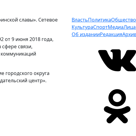
оинской славы». Сетевое
Власть
Политика
Общество
Культура
Спорт
Медиа
Лица
Об издании
Редакция
Архи
 от 9 июня 2018 года,
 сфере связи,
 коммуникаций
е городского округа
дательский центр».