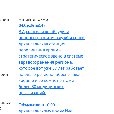
лении
Читайте также
Общество
04.08.26 08:48
В Архангельске обсудили
вопросы развития службы крови
Архангельская станция
переливания крови –
стратегическое звено в системе
здравоохранения региона,
которое вот уже 87 лет работает
ории
на благо региона, обеспечивая
кровью и ее компонентами
более 30 медицинских
организаций.
онных
Общество
Позавчера в 10:00
2.
Архангельскому врачу Иде