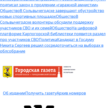
подписал закон о продлении «гаражной амнистии»
Общество
В Сольвычегодске завершают обустройство
новых спортивных площадок
Общество
В
Сольвычегодске волонтеры обсудили поддержку
участников СВО и их семей
Общество
На цифровой
платформе Карпогорской библиотеки появится раздел
про участников СВО
Политика
Кандидат в Госдуму
Никита Сергеев решил сосредоточиться на выборах в
облсобрание
Об издании
Получить газету
Архив номеров