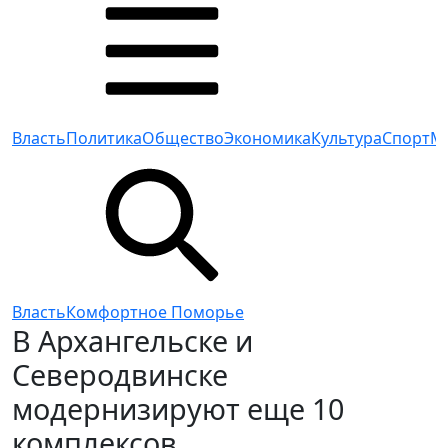
Власть
Политика
Общество
Экономика
Культура
Спорт
М
Власть
Комфортное Поморье
В Архангельске и
Северодвинске
модернизируют еще 10
комплексов