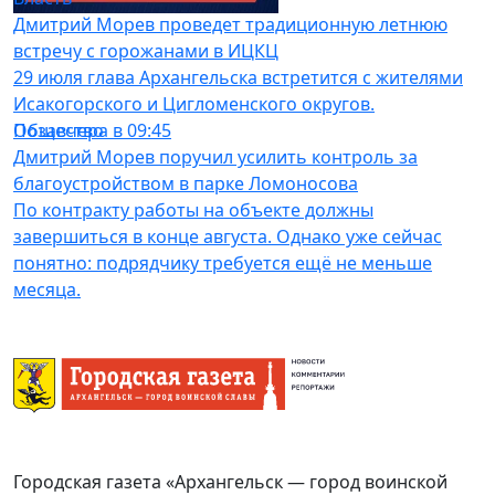
Дмитрий Морев проведет традиционную летнюю
встречу с горожанами в ИЦКЦ
29 июля глава Архангельска встретится с жителями
Исакогорского и Цигломенского округов.
Общество
Позавчера в 09:45
Дмитрий Морев поручил усилить контроль за
благоустройством в парке Ломоносова
По контракту работы на объекте должны
завершиться в конце августа. Однако уже сейчас
понятно: подрядчику требуется ещё не меньше
месяца.
Городская газета «Архангельск — город воинской