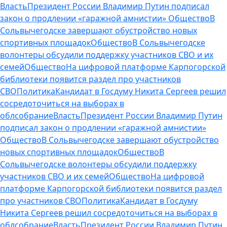
Власть
Президент России Владимир Путин подписал
закон о продлении «гаражной амнистии»
Общество
В
Сольвычегодске завершают обустройство новых
спортивных площадок
Общество
В Сольвычегодске
волонтеры обсудили поддержку участников СВО и их
семей
Общество
На цифровой платформе Карпогорской
библиотеки появится раздел про участников
СВО
Политика
Кандидат в Госдуму Никита Сергеев решил
сосредоточиться на выборах в
облсобрание
Власть
Президент России Владимир Путин
подписал закон о продлении «гаражной амнистии»
Общество
В Сольвычегодске завершают обустройство
новых спортивных площадок
Общество
В
Сольвычегодске волонтеры обсудили поддержку
участников СВО и их семей
Общество
На цифровой
платформе Карпогорской библиотеки появится раздел
про участников СВО
Политика
Кандидат в Госдуму
Никита Сергеев решил сосредоточиться на выборах в
облсобрание
Власть
Президент России Владимир Путин