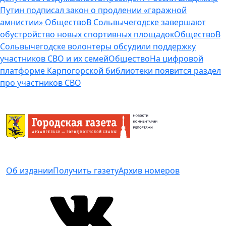
Путин подписал закон о продлении «гаражной
амнистии»
Общество
В Сольвычегодске завершают
обустройство новых спортивных площадок
Общество
В
Сольвычегодске волонтеры обсудили поддержку
участников СВО и их семей
Общество
На цифровой
платформе Карпогорской библиотеки появится раздел
про участников СВО
Об издании
Получить газету
Архив номеров