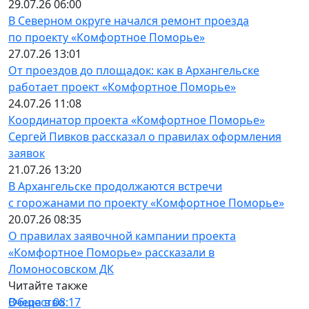
29.07.26 06:00
В Северном округе начался ремонт проезда
по проекту «Комфортное Поморье»
27.07.26 13:01
От проездов до площадок: как в Архангельске
работает проект «Комфортное Поморье»
24.07.26 11:08
Координатор проекта «Комфортное Поморье»
Сергей Пивков рассказал о правилах оформления
заявок
21.07.26 13:20
В Архангельске продолжаются встречи
с горожанами по проекту «Комфортное Поморье»
20.07.26 08:35
О правилах заявочной кампании проекта
«Комфортное Поморье» рассказали в
Ломоносовском ДК
Читайте также
Общество
Вчера в 08:17