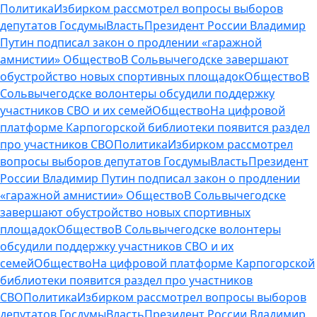
Политика
Избирком рассмотрел вопросы выборов
депутатов Госдумы
Власть
Президент России Владимир
Путин подписал закон о продлении «гаражной
амнистии»
Общество
В Сольвычегодске завершают
обустройство новых спортивных площадок
Общество
В
Сольвычегодске волонтеры обсудили поддержку
участников СВО и их семей
Общество
На цифровой
платформе Карпогорской библиотеки появится раздел
про участников СВО
Политика
Избирком рассмотрел
вопросы выборов депутатов Госдумы
Власть
Президент
России Владимир Путин подписал закон о продлении
«гаражной амнистии»
Общество
В Сольвычегодске
завершают обустройство новых спортивных
площадок
Общество
В Сольвычегодске волонтеры
обсудили поддержку участников СВО и их
семей
Общество
На цифровой платформе Карпогорской
библиотеки появится раздел про участников
СВО
Политика
Избирком рассмотрел вопросы выборов
депутатов Госдумы
Власть
Президент России Владимир