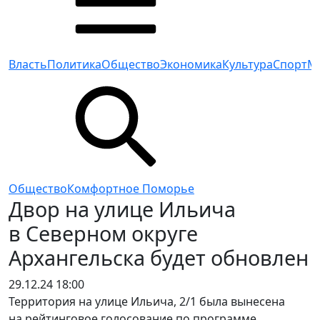
Власть
Политика
Общество
Экономика
Культура
Спорт
М
Общество
Комфортное Поморье
Двор на улице Ильича
в Северном округе
Архангельска будет обновлен
29.12.24 18:00
Территория на улице Ильича, 2/1 была вынесена
на рейтинговое голосование по программе