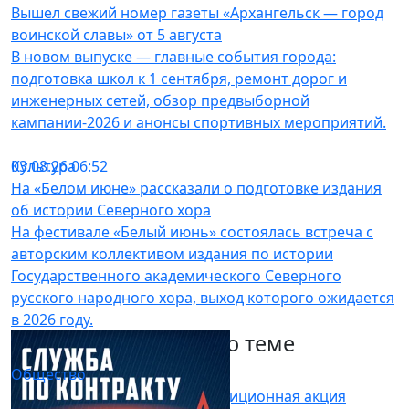
Вышел свежий номер газеты «Архангельск — город
воинской славы» от 5 августа
В новом выпуске — главные события города:
подготовка школ к 1 сентября, ремонт дорог и
инженерных сетей, обзор предвыборной
кампании-2026 и анонсы спортивных мероприятий.
Культура
03.08.26 06:52
На «Белом июне» рассказали о подготовке издания
об истории Северного хора
На фестивале «Белый июнь» состоялась встреча с
авторским коллективом издания по истории
Государственного академического Северного
русского народного хора, выход которого ожидается
в 2026 году.
Другие материалы по теме
Общество
03.08.26 14:00
В Архангельске началась традиционная акция