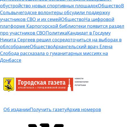
обустройство новых спортивных площадок
Общество
В
Сольвычегодске волонтеры обсудили поддержку
участников СВО и их семей
Общество
На цифровой
платформе Карпогорской библиотеки появится раздел
про участников СВО
Политика
Кандидат в Госдуму
Никита Сергеев решил сосредоточиться на выборах в
облсобрание
Общество
Архангельский врач Елена
Слобода рассказала о гуманитарных миссиях на
Донбассе
Об издании
Получить газету
Архив номеров