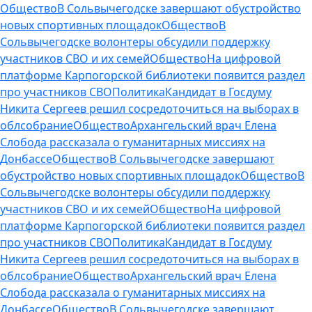
Общество
В Сольвычегодске завершают обустройство
новых спортивных площадок
Общество
В
Сольвычегодске волонтеры обсудили поддержку
участников СВО и их семей
Общество
На цифровой
платформе Карпогорской библиотеки появится раздел
про участников СВО
Политика
Кандидат в Госдуму
Никита Сергеев решил сосредоточиться на выборах в
облсобрание
Общество
Архангельский врач Елена
Слобода рассказала о гуманитарных миссиях на
Донбассе
Общество
В Сольвычегодске завершают
обустройство новых спортивных площадок
Общество
В
Сольвычегодске волонтеры обсудили поддержку
участников СВО и их семей
Общество
На цифровой
платформе Карпогорской библиотеки появится раздел
про участников СВО
Политика
Кандидат в Госдуму
Никита Сергеев решил сосредоточиться на выборах в
облсобрание
Общество
Архангельский врач Елена
Слобода рассказала о гуманитарных миссиях на
Донбассе
Общество
В Сольвычегодске завершают