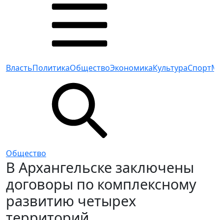
Власть
Политика
Общество
Экономика
Культура
Спорт
М
Общество
В Архангельске заключены
договоры по комплексному
развитию четырех
территорий