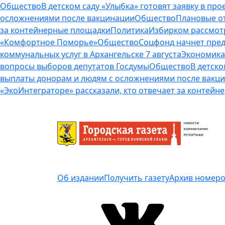
Общество
В детском саду «Улыбка» готовят заявку в п
осложнениями после вакцинации
Общество
Плановые от
за контейнерные площадки
Политика
Избирком рассмот
«Комфортное Поморье»
Общество
Соцфонд начнет пред
коммунальных услуг в Архангельске 7 августа
Экономика
вопросы выборов депутатов Госдумы
Общество
В детско
выплаты донорам и людям с осложнениями после вакц
«ЭкоИнтеграторе» рассказали, кто отвечает за контей
Об издании
Получить газету
Архив номер