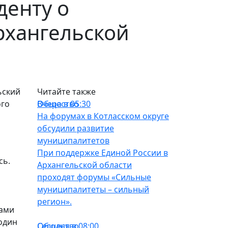
денту о
рхангельской
ьский
Читайте также
ого
Общество
Вчера в 05:30
На форумах в Котласском округе
обсудили развитие
муниципалитетов
При поддержке Единой России в
сь.
Архангельской области
проходят форумы «Сильные
муниципалитеты – сильный
регион».
мами
один
Общество
Сегодня в 08:00