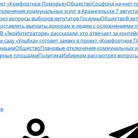
роект «Комфортное Поморье»
Общество
Соцфонд начнет п
ключения коммунальных услуг в Архангельске 7 августа
рел вопросы выборов депутатов Госдумы
Общество
В де
оставлять выплаты донорам и людям с осложнениями п
В «ЭкоИнтеграторе» рассказали, кто отвечает за конт
м саду «Улыбка» готовят заявку в проект «Комфортное 
инации
Общество
Плановые отключения коммунальных усл
нерные площадки
Политика
Избирком рассмотрел вопросы
ов