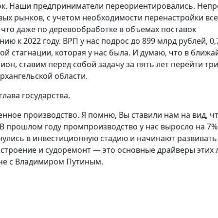
ок. Наши предприниматели переориентировались. Непр
овых рынков, с учетом необходимости перенастройки вс
, что даже по деревообработке в объемах поставок
ю к 2022 году. ВРП у нас подрос до 899 млрд рублей, 0,
той стагнации, которая у нас была. И думаю, что в ближ
лион, ставим перед собой задачу за пять лет перейти тр
рхангельской области.
лава государства.
ное производство. Я помню, Вы ставили нам на вид, ч
В прошлом году промпроизводство у нас выросло на 7%,
нулись в инвестиционную стадию и начинают развивать
остроение и судоремонт — это основные драйверы этих 
че с Владимиром Путиным.