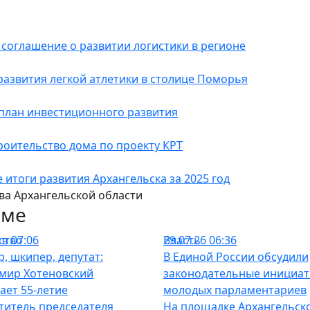
 соглашение о развитии логистики в регионе
развития легкой атлетики в столице Поморья
 план инвестиционного развития
роительство дома по проекту КРТ
итоги развития Архангельска за 2025 год
ва Архангельской области
еме
ство
в 07:06
Власть
29.07.26 06:36
р, шкипер, депутат:
В Единой России обсудили
мир Хотеновский
законодательные инициа
ает 55-летие
молодых парламентариев
титель председателя
На площадке Архангельск