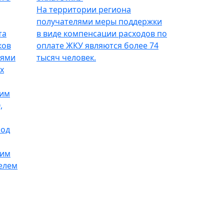
На территории региона
получателями меры поддержки
та
в виде компенсации расходов по
ков
оплате ЖКУ являются более 74
лями
тысяч человек.
х
ким
,
Под
ким
елем