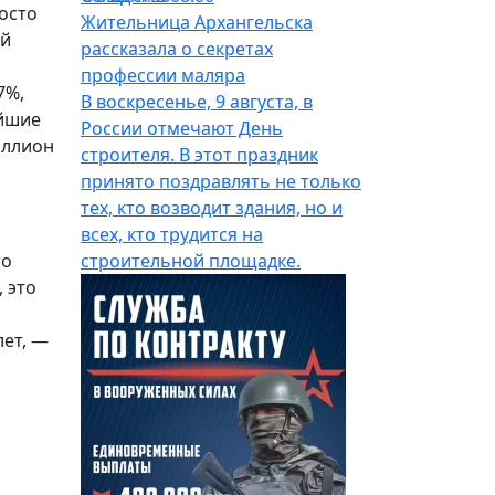
осто
Жительница Архангельска
ей
рассказала о секретах
профессии маляра
7%,
В воскресенье, 9 августа, в
айшие
России отмечают День
иллион
строителя. В этот праздник
принято поздравлять не только
тех, кто возводит здания, но и
всех, кто трудится на
то
строительной площадке.
 это
лет, —