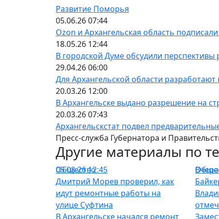
Развитие Поморья
05.06.26 07:44
Ozon и Архангельская область подписали
18.05.26 12:44
В городской Думе обсудили перспективы 
29.04.26 06:00
Для Архангельской области разработают
20.03.26 12:00
В Архангельске выдано разрешение на ст
20.03.26 07:43
Архангельскстат подвел предварительные 
Пресс-служба Губернатора и Правительст
Другие материалы по т
Общество
05.08.26 12:45
Обще
Вчера 
Дмитрий Морев проверил, как
Байке
идут ремонтные работы на
Влади
улице Суфтина
отмеч
В Архангельске начался ремонт
Замес