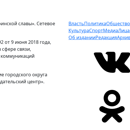
оинской славы». Сетевое
Власть
Политика
Общество
Культура
Спорт
Медиа
Лица
Об издании
Редакция
Архи
 от 9 июня 2018 года,
 сфере связи,
 коммуникаций
е городского округа
дательский центр».