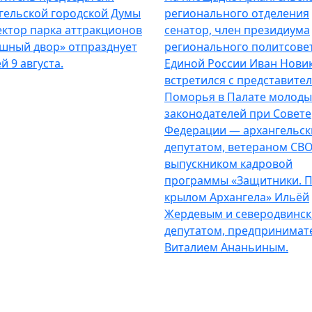
гельской городской Думы
регионального отделения
ектор парка аттракционов
сенатор, член президиума
шный двор» отпразднует
регионального политсове
й 9 августа.
Единой России Иван Нови
встретился с представите
Поморья в Палате молоды
законодателей при Совете
Федерации — архангельс
депутатом, ветераном СВО
выпускником кадровой
программы «Защитники. 
крылом Архангела» Ильёй
Жердевым и северодвинс
депутатом, предпринимат
Виталием Ананьиным.