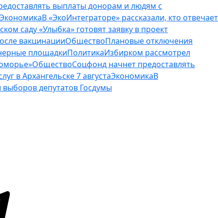
редоставлять выплаты донорам и людям с
Экономика
В «ЭкоИнтеграторе» рассказали, кто отвечает
тском саду «Улыбка» готовят заявку в проект
осле вакцинации
Общество
Плановые отключения
ейнерные площадки
Политика
Избирком рассмотрел
Поморье»
Общество
Соцфонд начнет предоставлять
уг в Архангельске 7 августа
Экономика
В
 выборов депутатов Госдумы