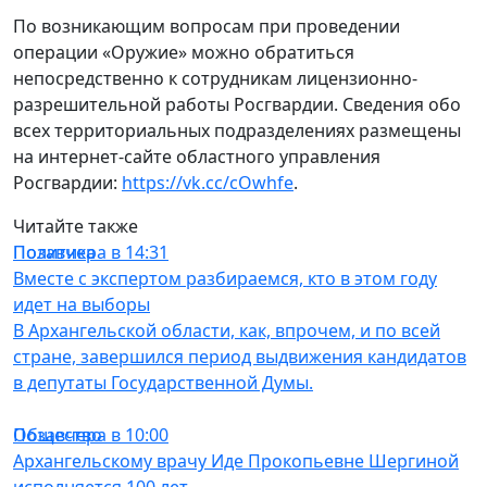
По возникающим вопросам при проведении
операции «Оружие» можно обратиться
непосредственно к сотрудникам лицензионно-
разрешительной работы Росгвардии. Сведения обо
всех территориальных подразделениях размещены
на интернет-сайте областного управления
Росгвардии:
https://vk.cc/cOwhfe
.
Читайте также
Политика
Позавчера в 14:31
Вместе с экспертом разбираемся, кто в этом году
идет на выборы
В Архангельской области, как, впрочем, и по всей
стране, завершился период выдвижения кандидатов
в депутаты Государственной Думы.
Общество
Позавчера в 10:00
Архангельскому врачу Иде Прокопьевне Шергиной