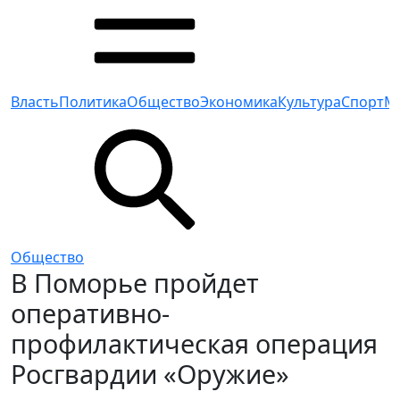
Власть
Политика
Общество
Экономика
Культура
Спорт
М
Общество
В Поморье пройдет
оперативно-
профилактическая операция
Росгвардии «Оружие»