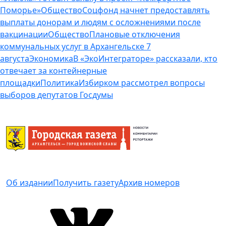
Поморье»
Общество
Соцфонд начнет предоставлять
выплаты донорам и людям с осложнениями после
вакцинации
Общество
Плановые отключения
коммунальных услуг в Архангельске 7
августа
Экономика
В «ЭкоИнтеграторе» рассказали, кто
отвечает за контейнерные
площадки
Политика
Избирком рассмотрел вопросы
выборов депутатов Госдумы
Об издании
Получить газету
Архив номеров