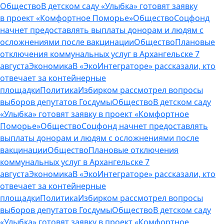
Общество
В детском саду «Улыбка» готовят заявку
в проект «Комфортное Поморье»
Общество
Соцфонд
начнет предоставлять выплаты донорам и людям с
осложнениями после вакцинации
Общество
Плановые
отключения коммунальных услуг в Архангельске 7
августа
Экономика
В «ЭкоИнтеграторе» рассказали, кто
отвечает за контейнерные
площадки
Политика
Избирком рассмотрел вопросы
выборов депутатов Госдумы
Общество
В детском саду
«Улыбка» готовят заявку в проект «Комфортное
Поморье»
Общество
Соцфонд начнет предоставлять
выплаты донорам и людям с осложнениями после
вакцинации
Общество
Плановые отключения
коммунальных услуг в Архангельске 7
августа
Экономика
В «ЭкоИнтеграторе» рассказали, кто
отвечает за контейнерные
площадки
Политика
Избирком рассмотрел вопросы
выборов депутатов Госдумы
Общество
В детском саду
«Улыбка» готовят заявку в проект «Комфортное