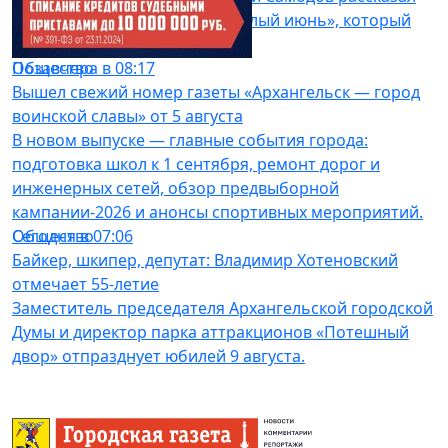
на VII книжном фестивале «Белый июнь», который
прошел в Архангельске.
Общество
Позавчера в 08:17
Вышел свежий номер газеты «Архангельск — город
воинской славы» от 5 августа
В новом выпуске — главные события города:
подготовка школ к 1 сентября, ремонт дорог и
инженерных сетей, обзор предвыборной
кампании-2026 и анонсы спортивных мероприятий.
Общество
Сегодня в 07:06
Байкер, шкипер, депутат: Владимир Хотеновский
отмечает 55-летие
Заместитель председателя Архангельской городской
Думы и директор парка аттракционов «Потешный
двор» отпразднует юбилей 9 августа.