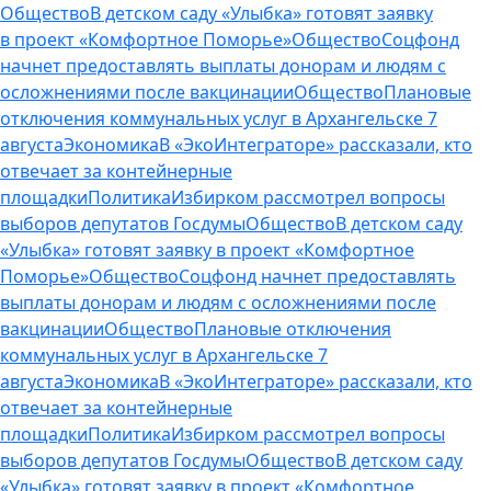
Общество
В детском саду «Улыбка» готовят заявку
в проект «Комфортное Поморье»
Общество
Соцфонд
начнет предоставлять выплаты донорам и людям с
осложнениями после вакцинации
Общество
Плановые
отключения коммунальных услуг в Архангельске 7
августа
Экономика
В «ЭкоИнтеграторе» рассказали, кто
отвечает за контейнерные
площадки
Политика
Избирком рассмотрел вопросы
выборов депутатов Госдумы
Общество
В детском саду
«Улыбка» готовят заявку в проект «Комфортное
Поморье»
Общество
Соцфонд начнет предоставлять
выплаты донорам и людям с осложнениями после
вакцинации
Общество
Плановые отключения
коммунальных услуг в Архангельске 7
августа
Экономика
В «ЭкоИнтеграторе» рассказали, кто
отвечает за контейнерные
площадки
Политика
Избирком рассмотрел вопросы
выборов депутатов Госдумы
Общество
В детском саду
«Улыбка» готовят заявку в проект «Комфортное