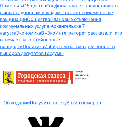
Поморье»
Общество
Соцфонд начнет предоставлять
выплаты донорам и людям с осложнениями после
вакцинации
Общество
Плановые отключения
коммунальных услуг в Архангельске 7
августа
Экономика
В «ЭкоИнтеграторе» рассказали, кто
отвечает за контейнерные
площадки
Политика
Избирком рассмотрел вопросы
выборов депутатов Госдумы
Об издании
Получить газету
Архив номеров