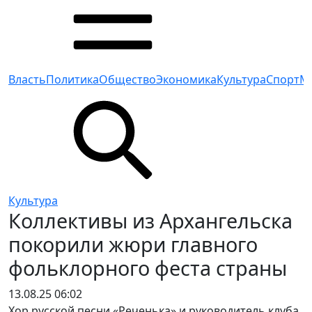
Власть
Политика
Общество
Экономика
Культура
Спорт
М
Культура
Коллективы из Архангельска
покорили жюри главного
фольклорного феста страны
13.08.25 06:02
Хор русской песни «Реченька» и руководитель клуба