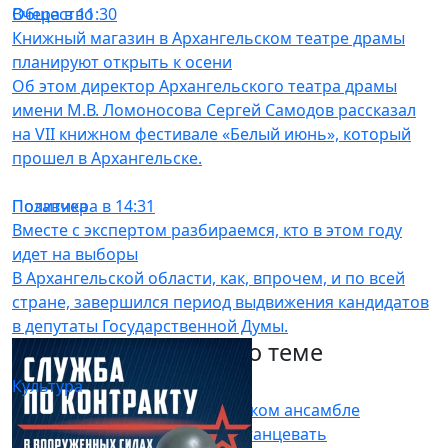
Общество
Вчера в 11:30
Книжный магазин в Архангельском театре драмы
планируют открыть к осени
Об этом директор Архангельского театра драмы
имени М.В. Ломоносова Сергей Самодов рассказал
на VII книжном фестивале «Белый июнь», который
прошел в Архангельске.
Политика
Позавчера в 14:31
Вместе с экспертом разбираемся, кто в этом году
идет на выборы
В Архангельской области, как, впрочем, и по всей
стране, завершился период выдвижения кандидатов
в депутаты Государственной Думы.
Другие материалы по теме
Культура
24.07.26 11:55
В образцовом хореографическом ансамбле
«Улыбка» полвека учат детей танцевать