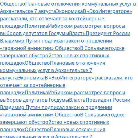
Общество
Плановые отключения коммунальных услуг в
Архангельске 7 августа
Экономика
В «ЭкоИнтеграторе»
рассказали, кто отвечает за контейнерные
площадки
Политика
Избирком рассмотрел вопросы
выборов депутатов Госдумы
Власть
Президент России
Владимир Путин подписал закон о продлении
«гаражной амнистии»
Общество
В Сольвычегодске
завершают обустройство новых спортивных
площадок
Общество
Плановые отключения
коммунальных услуг в Архангельске 7
августа
Экономика
В «ЭкоИнтеграторе» рассказали, кто
отвечает за контейнерные
площадки
Политика
Избирком рассмотрел вопросы
выборов депутатов Госдумы
Власть
Президент России
Владимир Путин подписал закон о продлении
«гаражной амнистии»
Общество
В Сольвычегодске
завершают обустройство новых спортивных
площадок
Общество
Плановые отключения
коммунальных услуг в Архангельске 7