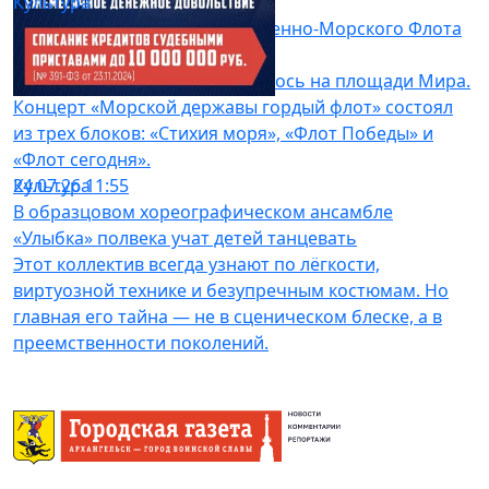
Культура
27.07.26 06:00
Архангельск отметил День Военно-Морского Флота
России
Главное мероприятие состоялось на площади Мира.
Концерт «Морской державы гордый флот» состоял
из трех блоков: «Стихия моря», «Флот Победы» и
«Флот сегодня».
Культура
24.07.26 11:55
В образцовом хореографическом ансамбле
«Улыбка» полвека учат детей танцевать
Этот коллектив всегда узнают по лёгкости,
виртуозной технике и безупречным костюмам. Но
главная его тайна — не в сценическом блеске, а в
преемственности поколений.