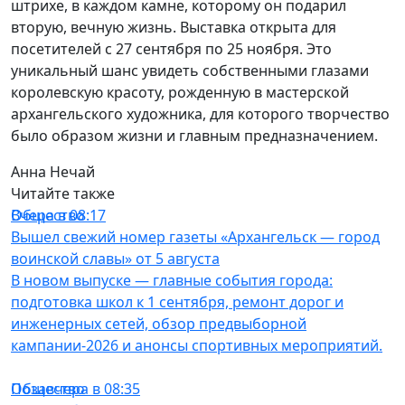
штрихе, в каждом камне, которому он подарил
вторую, вечную жизнь. Выставка открыта для
посетителей с 27 сентября по 25 ноября. Это
уникальный шанс увидеть собственными глазами
королевскую красоту, рожденную в мастерской
архангельского художника, для которого творчество
было образом жизни и главным предназначением.
Анна Нечай
Читайте также
Общество
Вчера в 08:17
Вышел свежий номер газеты «Архангельск — город
воинской славы» от 5 августа
В новом выпуске — главные события города:
подготовка школ к 1 сентября, ремонт дорог и
инженерных сетей, обзор предвыборной
кампании-2026 и анонсы спортивных мероприятий.
Общество
Позавчера в 08:35