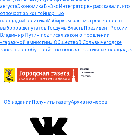
августа
Экономика
В «ЭкоИнтеграторе» рассказали, кто
отвечает за контейнерные
площадки
Политика
Избирком рассмотрел вопросы
выборов депутатов Госдумы
Власть
Президент России
Владимир Путин подписал закон о продлении
«гаражной амнистии»
Общество
В Сольвычегодске
завершают обустройство новых спортивных площадок
Об издании
Получить газету
Архив номеров