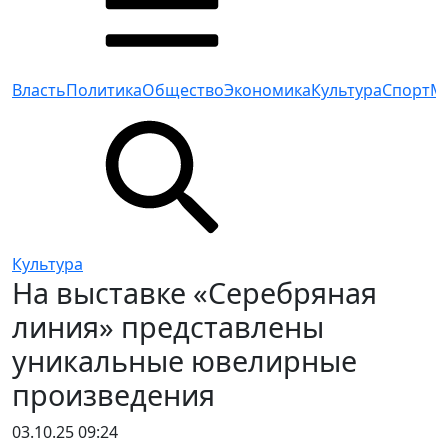
Власть
Политика
Общество
Экономика
Культура
Спорт
М
Культура
На выставке «Серебряная
линия» представлены
уникальные ювелирные
произведения
03.10.25 09:24