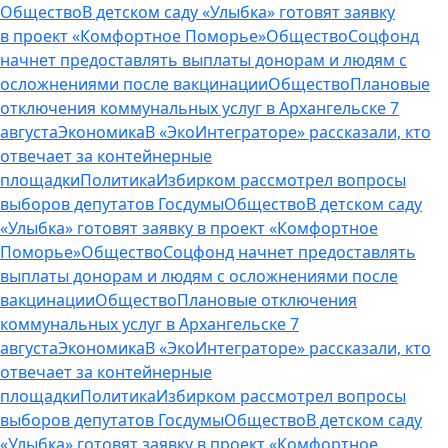
Общество
В детском саду «Улыбка» готовят заявку
в проект «Комфортное Поморье»
Общество
Соцфонд
начнет предоставлять выплаты донорам и людям с
осложнениями после вакцинации
Общество
Плановые
отключения коммунальных услуг в Архангельске 7
августа
Экономика
В «ЭкоИнтеграторе» рассказали, кто
отвечает за контейнерные
площадки
Политика
Избирком рассмотрел вопросы
выборов депутатов Госдумы
Общество
В детском саду
«Улыбка» готовят заявку в проект «Комфортное
Поморье»
Общество
Соцфонд начнет предоставлять
выплаты донорам и людям с осложнениями после
вакцинации
Общество
Плановые отключения
коммунальных услуг в Архангельске 7
августа
Экономика
В «ЭкоИнтеграторе» рассказали, кто
отвечает за контейнерные
площадки
Политика
Избирком рассмотрел вопросы
выборов депутатов Госдумы
Общество
В детском саду
«Улыбка» готовят заявку в проект «Комфортное