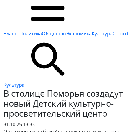
Власть
Политика
Общество
Экономика
Культура
Спорт
М
Культура
В столице Поморья создадут
новый Детский культурно-
просветительский центр
31.10.25 13:33
Он откроется на базе Архангельского культурного