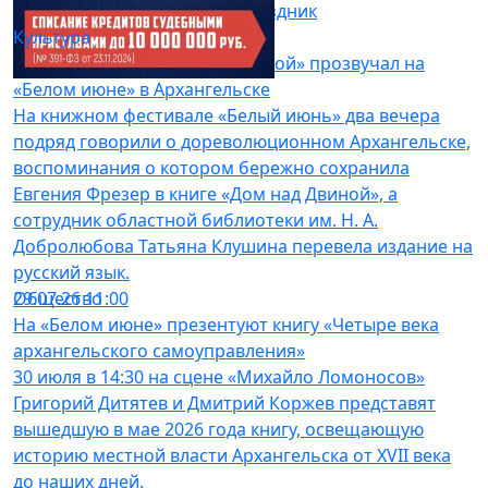
настоящий музыкальный праздник
Культура
04.08.26 06:52
Русский голос «Дома над Двиной» прозвучал на
«Белом июне» в Архангельске
На книжном фестивале «Белый июнь» два вечера
подряд говорили о дореволюционном Архангельске,
воспоминания о котором бережно сохранила
Евгения Фрезер в книге «Дом над Двиной», а
сотрудник областной библиотеки им. Н. А.
Добролюбова Татьяна Клушина перевела издание на
русский язык.⁣
Общество
29.07.26 11:00
На «Белом июне» презентуют книгу «Четыре века
архангельского самоуправления»
30 июля в 14:30 на сцене «Михайло Ломоносов»
Григорий Дитятев и Дмитрий Коржев представят
вышедшую в мае 2026 года книгу, освещающую
историю местной власти Архангельска от XVII века
до наших дней.