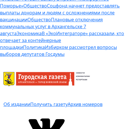
Поморье»
Общество
Соцфонд начнет предоставлять
выплаты донорам и людям с осложнениями после
вакцинации
Общество
Плановые отключения
коммунальных услуг в Архангельске 7
августа
Экономика
В «ЭкоИнтеграторе» рассказали, кто
отвечает за контейнерные
площадки
Политика
Избирком рассмотрел вопросы
выборов депутатов Госдумы
Об издании
Получить газету
Архив номеров