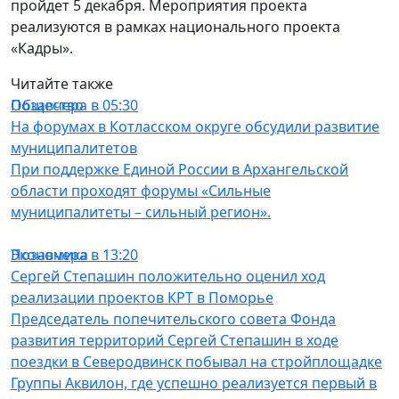
пройдет 5 декабря. Мероприятия проекта
реализуются в рамках национального проекта
«Кадры».
Читайте также
Общество
Позавчера в 05:30
На форумах в Котласском округе обсудили развитие
муниципалитетов
При поддержке Единой России в Архангельской
области проходят форумы «Сильные
муниципалитеты – сильный регион».
Экономика
Позавчера в 13:20
Сергей Степашин положительно оценил ход
реализации проектов КРТ в Поморье
Председатель попечительского совета Фонда
развития территорий Сергей Степашин в ходе
поездки в Северодвинск побывал на стройплощадке
Группы Аквилон, где успешно реализуется первый в