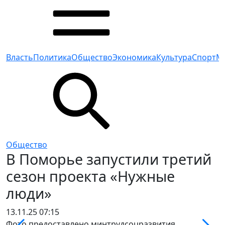
Власть
Политика
Общество
Экономика
Культура
Спорт
М
Общество
В Поморье запустили третий
сезон проекта «Нужные
люди»
13.11.25 07:15
Фото предоставлено минтрудсоцразвития