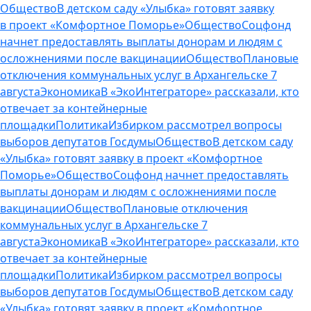
Общество
В детском саду «Улыбка» готовят заявку
в проект «Комфортное Поморье»
Общество
Соцфонд
начнет предоставлять выплаты донорам и людям с
осложнениями после вакцинации
Общество
Плановые
отключения коммунальных услуг в Архангельске 7
августа
Экономика
В «ЭкоИнтеграторе» рассказали, кто
отвечает за контейнерные
площадки
Политика
Избирком рассмотрел вопросы
выборов депутатов Госдумы
Общество
В детском саду
«Улыбка» готовят заявку в проект «Комфортное
Поморье»
Общество
Соцфонд начнет предоставлять
выплаты донорам и людям с осложнениями после
вакцинации
Общество
Плановые отключения
коммунальных услуг в Архангельске 7
августа
Экономика
В «ЭкоИнтеграторе» рассказали, кто
отвечает за контейнерные
площадки
Политика
Избирком рассмотрел вопросы
выборов депутатов Госдумы
Общество
В детском саду
«Улыбка» готовят заявку в проект «Комфортное