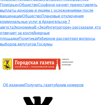
Поморье»
Общество
Соцфонд начнет предоставлять
выплаты донорам и людям с осложнениями после
вакцинации
Общество
Плановые отключения
коммунальных услуг в Архангельске 7
августа
Экономика
В «ЭкоИнтеграторе» рассказали, кто
отвечает за контейнерные
площадки
Политика
Избирком рассмотрел вопросы
выборов депутатов Госдумы
Об издании
Получить газету
Архив номеров