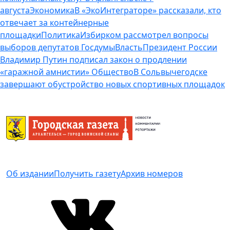
августа
Экономика
В «ЭкоИнтеграторе» рассказали, кто
отвечает за контейнерные
площадки
Политика
Избирком рассмотрел вопросы
выборов депутатов Госдумы
Власть
Президент России
Владимир Путин подписал закон о продлении
«гаражной амнистии»
Общество
В Сольвычегодске
завершают обустройство новых спортивных площадок
Об издании
Получить газету
Архив номеров