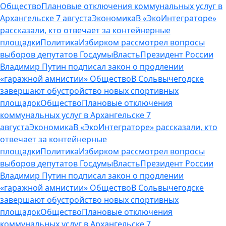
Общество
Плановые отключения коммунальных услуг в
Архангельске 7 августа
Экономика
В «ЭкоИнтеграторе»
рассказали, кто отвечает за контейнерные
площадки
Политика
Избирком рассмотрел вопросы
выборов депутатов Госдумы
Власть
Президент России
Владимир Путин подписал закон о продлении
«гаражной амнистии»
Общество
В Сольвычегодске
завершают обустройство новых спортивных
площадок
Общество
Плановые отключения
коммунальных услуг в Архангельске 7
августа
Экономика
В «ЭкоИнтеграторе» рассказали, кто
отвечает за контейнерные
площадки
Политика
Избирком рассмотрел вопросы
выборов депутатов Госдумы
Власть
Президент России
Владимир Путин подписал закон о продлении
«гаражной амнистии»
Общество
В Сольвычегодске
завершают обустройство новых спортивных
площадок
Общество
Плановые отключения
коммунальных услуг в Архангельске 7