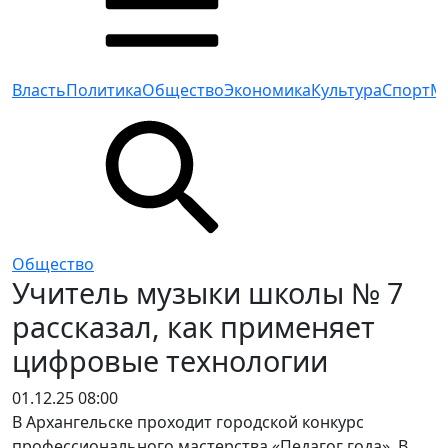
Власть
Политика
Общество
Экономика
Культура
Спорт
М
Общество
Учитель музыки школы № 7
рассказал, как применяет
цифровые технологии
01.12.25 08:00
В Архангельске проходит городской конкурс
профессионального мастерства «Педагог года». В