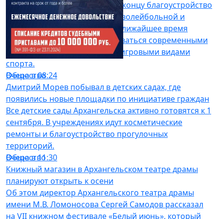
В Сольвычегодске подходит к концу благоустройство
двух спортивных объектов — волейбольной и
баскетбольной площадок. В ближайшее время
жители города смогут пользоваться современными
пространствами для занятий игровыми видами
спорта.
Общество
Вчера в 08:24
Дмитрий Морев побывал в детских садах, где
появились новые площадки по инициативе граждан
Все детские сады Архангельска активно готовятся к 1
сентября. В учреждениях идут косметические
ремонты и благоустройство прогулочных
территорий.
Общество
Вчера в 11:30
Книжный магазин в Архангельском театре драмы
планируют открыть к осени
Об этом директор Архангельского театра драмы
имени М.В. Ломоносова Сергей Самодов рассказал
на VII книжном фестивале «Белый июнь», который