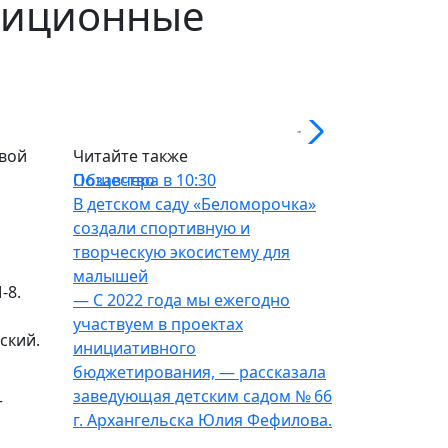
адиционные
овой
Читайте также
Общество
Позавчера в 10:30
В детском саду «Беломорочка»
создали спортивную и
творческую экосистему для
малышей
-8.
— С 2022 года мы ежегодно
участвуем в проектах
ский.
инициативного
бюджетирования, — рассказала
заведующая детским садом № 66
т
г. Архангельска Юлия Фефилова.