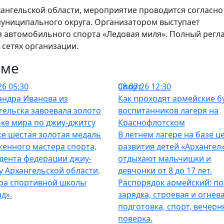
ангельской области, мероприятие проводится согласно
муниципального округа. Организатором выступает
 автомобильного спорта «Ледовая миля». Полный регл
сетях организации.
еме
26 05:30
Спорт
08.07.26 12:30
андра Иванова из
Как проходят армейские б
гельска завоевала золото
воспитанников лагеря на
бке мира по джиу-джитсу
Краснофлотском
же шестая золотая медаль
В летнем лагере на базе ц
женного мастера спорта,
развития детей «Архангел
дента федерации джиу-
отдыхают мальчишки и
у Архангельской области,
девчонки от 8 до 17 лет.
ра спортивной школы
Распорядок армейский: по
д».
зарядка, строевая и огнев
подготовка, спорт, вечерн
поверка.