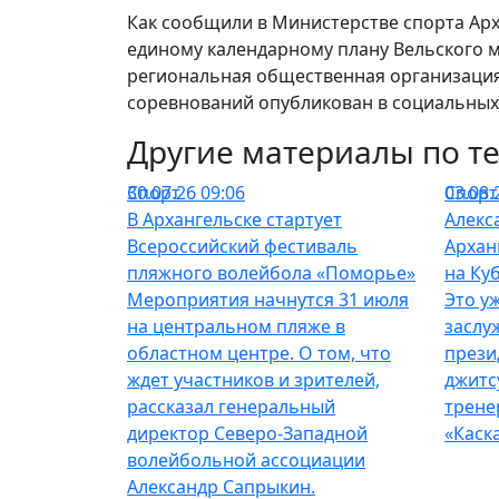
Как сообщили в Министерстве спорта Арх
единому календарному плану Вельского 
региональная общественная организация
соревнований опубликован в социальных 
Другие материалы по т
Спорт
30.07.26 09:06
Спорт
03.08.
В Архангельске стартует
Алекс
Всероссийский фестиваль
Архан
пляжного волейбола «Поморье»
на Ку
Мероприятия начнутся 31 июля
Это у
на центральном пляже в
заслу
областном центре. О том, что
прези
ждет участников и зрителей,
джитс
рассказал генеральный
трене
директор Северо-Западной
«Каска
волейбольной ассоциации
Александр Сапрыкин.