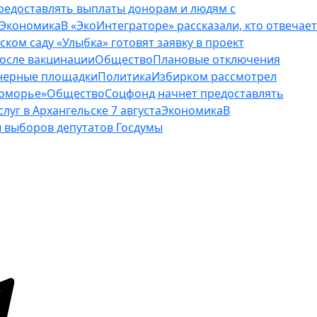
редоставлять выплаты донорам и людям с
Экономика
В «ЭкоИнтеграторе» рассказали, кто отвечает
тском саду «Улыбка» готовят заявку в проект
осле вакцинации
Общество
Плановые отключения
ейнерные площадки
Политика
Избирком рассмотрел
Поморье»
Общество
Соцфонд начнет предоставлять
уг в Архангельске 7 августа
Экономика
В
 выборов депутатов Госдумы