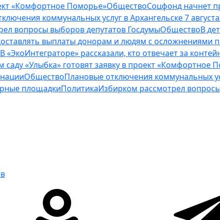
роект «Комфортное Поморье»
Общество
Соцфонд начнет п
ключения коммунальных услуг в Архангельске 7 августа
рел вопросы выборов депутатов Госдумы
Общество
В де
оставлять выплаты донорам и людям с осложнениями п
В «ЭкоИнтеграторе» рассказали, кто отвечает за конт
м саду «Улыбка» готовят заявку в проект «Комфортное 
инации
Общество
Плановые отключения коммунальных усл
нерные площадки
Политика
Избирком рассмотрел вопросы
ов