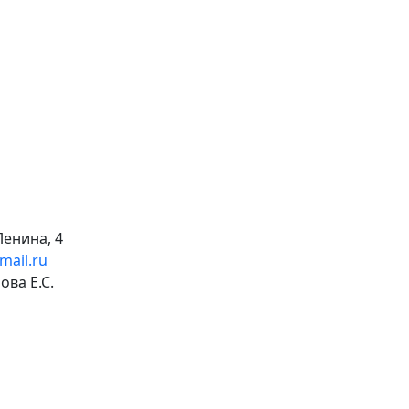
Ленина, 4
mail.ru
ва Е.С.