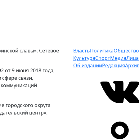
оинской славы». Сетевое
Власть
Политика
Общество
Культура
Спорт
Медиа
Лица
Об издании
Редакция
Архи
 от 9 июня 2018 года,
 сфере связи,
 коммуникаций
е городского округа
дательский центр».