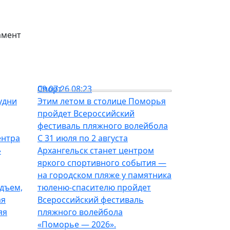
амент
Спорт
09.07.26 08:23
удни
Этим летом в столице Поморья
пройдет Всероссийский
фестиваль пляжного волейбола
ентра
С 31 июля по 2 августа
»
Архангельск станет центром
яркого спортивного события —
на городском пляже у памятника
дъем,
тюленю-спасителю пройдет
ая
Всероссийский фестиваль
яя
пляжного волейбола
«Поморье — 2026».