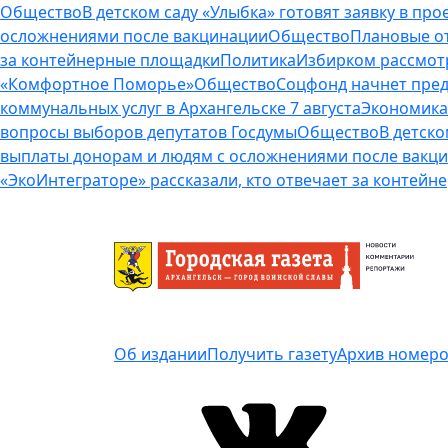
Общество
В детском саду «Улыбка» готовят заявку в п
осложнениями после вакцинации
Общество
Плановые от
за контейнерные площадки
Политика
Избирком рассмот
«Комфортное Поморье»
Общество
Соцфонд начнет пред
коммунальных услуг в Архангельске 7 августа
Экономика
вопросы выборов депутатов Госдумы
Общество
В детско
выплаты донорам и людям с осложнениями после вакц
«ЭкоИнтеграторе» рассказали, кто отвечает за контей
Об издании
Получить газету
Архив номер