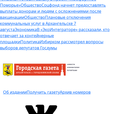
Поморье»
Общество
Соцфонд начнет предоставлять
выплаты донорам и людям с осложнениями после
вакцинации
Общество
Плановые отключения
коммунальных услуг в Архангельске 7
августа
Экономика
В «ЭкоИнтеграторе» рассказали, кто
отвечает за контейнерные
площадки
Политика
Избирком рассмотрел вопросы
выборов депутатов Госдумы
Об издании
Получить газету
Архив номеров