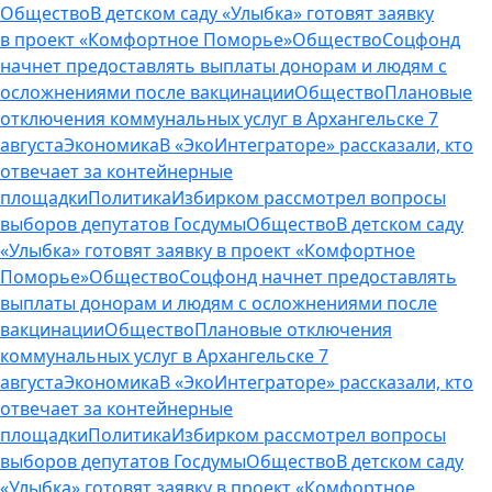
Общество
В детском саду «Улыбка» готовят заявку
в проект «Комфортное Поморье»
Общество
Соцфонд
начнет предоставлять выплаты донорам и людям с
осложнениями после вакцинации
Общество
Плановые
отключения коммунальных услуг в Архангельске 7
августа
Экономика
В «ЭкоИнтеграторе» рассказали, кто
отвечает за контейнерные
площадки
Политика
Избирком рассмотрел вопросы
выборов депутатов Госдумы
Общество
В детском саду
«Улыбка» готовят заявку в проект «Комфортное
Поморье»
Общество
Соцфонд начнет предоставлять
выплаты донорам и людям с осложнениями после
вакцинации
Общество
Плановые отключения
коммунальных услуг в Архангельске 7
августа
Экономика
В «ЭкоИнтеграторе» рассказали, кто
отвечает за контейнерные
площадки
Политика
Избирком рассмотрел вопросы
выборов депутатов Госдумы
Общество
В детском саду
«Улыбка» готовят заявку в проект «Комфортное