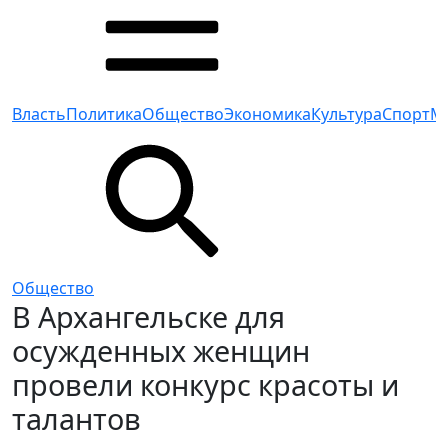
Власть
Политика
Общество
Экономика
Культура
Спорт
М
Общество
В Архангельске для
осужденных женщин
провели конкурс красоты и
талантов