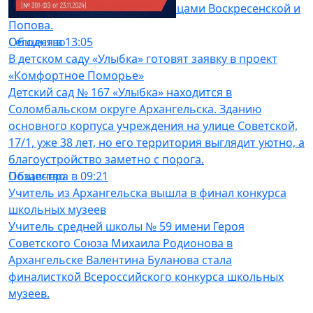
Суфтина на отрезке между улицами Воскресенской и
Попова.
Общество
Сегодня в 13:05
В детском саду «Улыбка» готовят заявку в проект
«Комфортное Поморье»
Детский сад № 167 «Улыбка» находится в
Соломбальском округе Архангельска. Зданию
основного корпуса учреждения на улице Советской,
17/1, уже 38 лет, но его территория выглядит уютно, а
благоустройство заметно с порога.
Общество
Позавчера в 09:21
Учитель из Архангельска вышла в финал конкурса
школьных музеев
Учитель средней школы № 59 имени Героя
Советского Союза Михаила Родионова в
Архангельске Валентина Буланова стала
финалисткой Всероссийского конкурса школьных
музеев.