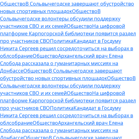
Общество
В Сольвычегодске завершают обустройство
новых спортивных площадок
Общество
В
Сольвычегодске волонтеры обсудили поддержку
участников СВО и их семей
Общество
На цифровой
платформе Карпогорской библиотеки появится раздел
про участников СВО
Политика
Кандидат в Госдуму
Никита Сергеев решил сосредоточиться на выборах в
облсобрание
Общество
Архангельский врач Елена
Слобода рассказала о гуманитарных миссиях на
Донбассе
Общество
В Сольвычегодске завершают
обустройство новых спортивных площадок
Общество
В
Сольвычегодске волонтеры обсудили поддержку
участников СВО и их семей
Общество
На цифровой
платформе Карпогорской библиотеки появится раздел
про участников СВО
Политика
Кандидат в Госдуму
Никита Сергеев решил сосредоточиться на выборах в
облсобрание
Общество
Архангельский врач Елена
Слобода рассказала о гуманитарных миссиях на
Донбассе
Общество
В Сольвычегодске завершают