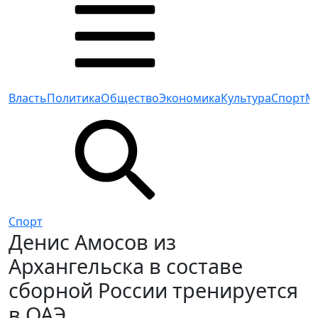
Власть
Политика
Общество
Экономика
Культура
Спорт
М
Спорт
Денис Амосов из
Архангельска в составе
сборной России тренируется
в ОАЭ