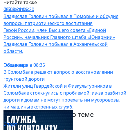
Читайте также
Общество
03.08.26 06:20
Владислав Головин побывал в Поморье и обсудил
вопросы патриотического воспитания
Герой России, член Высшего совета «Единой
России», начальник Главного штаба «Юнармии»
Владислав Головин побывал в Архангельской
области.
Общество
Позавчера в 08:35
В Соломбале решают вопрос о восстановлении
грунтовой дороги
Жители улиц Гвардейской и Физкультурников в
Соломбале столкнулись с проблемой: из-за разбитой
дороги к домам не могут проехать ни мусоровозы,
ни машины экстренных служб.
Другие материалы по теме
Спорт
03.08.26 05:30