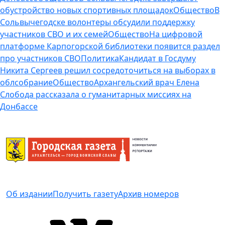
обустройство новых спортивных площадок
Общество
В
Сольвычегодске волонтеры обсудили поддержку
участников СВО и их семей
Общество
На цифровой
платформе Карпогорской библиотеки появится раздел
про участников СВО
Политика
Кандидат в Госдуму
Никита Сергеев решил сосредоточиться на выборах в
облсобрание
Общество
Архангельский врач Елена
Слобода рассказала о гуманитарных миссиях на
Донбассе
Об издании
Получить газету
Архив номеров