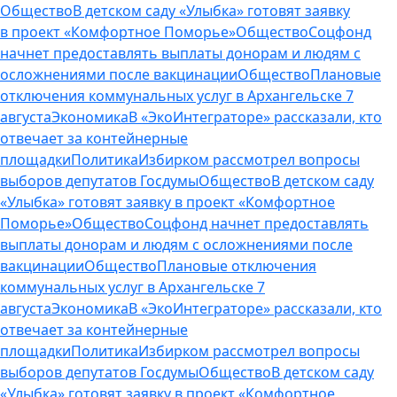
Общество
В детском саду «Улыбка» готовят заявку
в проект «Комфортное Поморье»
Общество
Соцфонд
начнет предоставлять выплаты донорам и людям с
осложнениями после вакцинации
Общество
Плановые
отключения коммунальных услуг в Архангельске 7
августа
Экономика
В «ЭкоИнтеграторе» рассказали, кто
отвечает за контейнерные
площадки
Политика
Избирком рассмотрел вопросы
выборов депутатов Госдумы
Общество
В детском саду
«Улыбка» готовят заявку в проект «Комфортное
Поморье»
Общество
Соцфонд начнет предоставлять
выплаты донорам и людям с осложнениями после
вакцинации
Общество
Плановые отключения
коммунальных услуг в Архангельске 7
августа
Экономика
В «ЭкоИнтеграторе» рассказали, кто
отвечает за контейнерные
площадки
Политика
Избирком рассмотрел вопросы
выборов депутатов Госдумы
Общество
В детском саду
«Улыбка» готовят заявку в проект «Комфортное