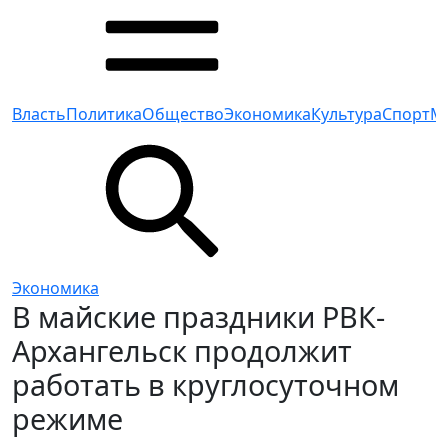
Власть
Политика
Общество
Экономика
Культура
Спорт
М
Экономика
В майские праздники РВК-
Архангельск продолжит
работать в круглосуточном
режиме