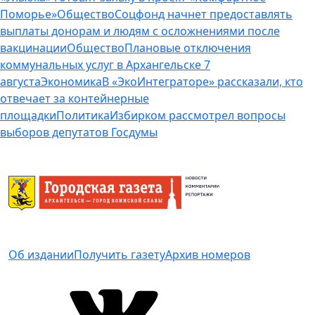
Поморье»
Общество
Соцфонд начнет предоставлять
выплаты донорам и людям с осложнениями после
вакцинации
Общество
Плановые отключения
коммунальных услуг в Архангельске 7
августа
Экономика
В «ЭкоИнтеграторе» рассказали, кто
отвечает за контейнерные
площадки
Политика
Избирком рассмотрел вопросы
выборов депутатов Госдумы
Об издании
Получить газету
Архив номеров