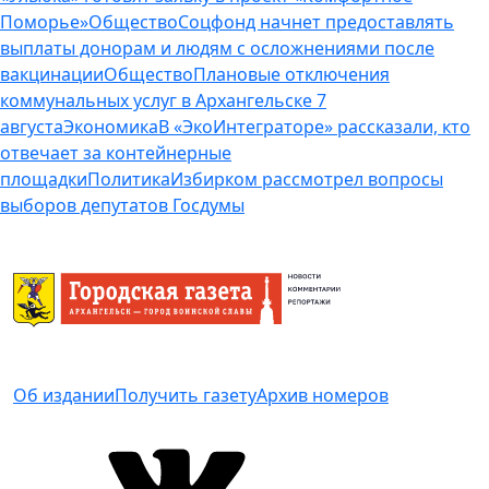
Поморье»
Общество
Соцфонд начнет предоставлять
выплаты донорам и людям с осложнениями после
вакцинации
Общество
Плановые отключения
коммунальных услуг в Архангельске 7
августа
Экономика
В «ЭкоИнтеграторе» рассказали, кто
отвечает за контейнерные
площадки
Политика
Избирком рассмотрел вопросы
выборов депутатов Госдумы
Об издании
Получить газету
Архив номеров