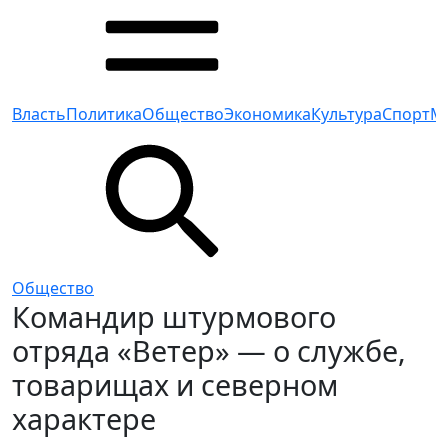
Власть
Политика
Общество
Экономика
Культура
Спорт
М
Общество
Командир штурмового
отряда «Ветер» — о службе,
товарищах и северном
характере