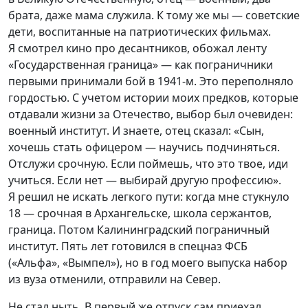
брата, даже мама служила. К тому же мы — советские
дети, воспитанные на патриотических фильмах.
Я смотрел кино про десантников, обожал ленту
«Государственная граница» — как пограничники
первыми принимали бой в 1941-м. Это переполняло
гордостью. С учетом истории моих предков, которые
отдавали жизни за Отечество, выбор был очевиден:
военный институт. И знаете, отец сказал: «Сын,
хочешь стать офицером — научись подчиняться.
Отслужи срочную. Если поймешь, что это твое, иди
учиться. Если нет — выбирай другую профессию».
Я решил не искать легкого пути: когда мне стукнуло
18 — срочная в Архангельске, школа сержантов,
граница. Потом Калининградский пограничный
институт. Пять лет готовился в спецназ ФСБ
(«Альфа», «Вымпел»), но в год моего выпуска набор
из вуза отменили, отправили на Север.
Не стал ныть. В первый же отпуск сам приехал