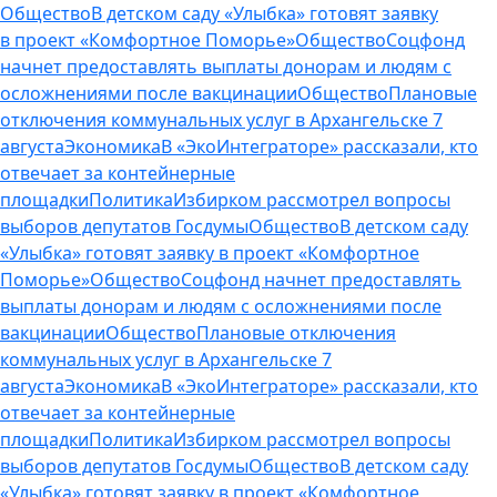
Общество
В детском саду «Улыбка» готовят заявку
в проект «Комфортное Поморье»
Общество
Соцфонд
начнет предоставлять выплаты донорам и людям с
осложнениями после вакцинации
Общество
Плановые
отключения коммунальных услуг в Архангельске 7
августа
Экономика
В «ЭкоИнтеграторе» рассказали, кто
отвечает за контейнерные
площадки
Политика
Избирком рассмотрел вопросы
выборов депутатов Госдумы
Общество
В детском саду
«Улыбка» готовят заявку в проект «Комфортное
Поморье»
Общество
Соцфонд начнет предоставлять
выплаты донорам и людям с осложнениями после
вакцинации
Общество
Плановые отключения
коммунальных услуг в Архангельске 7
августа
Экономика
В «ЭкоИнтеграторе» рассказали, кто
отвечает за контейнерные
площадки
Политика
Избирком рассмотрел вопросы
выборов депутатов Госдумы
Общество
В детском саду
«Улыбка» готовят заявку в проект «Комфортное