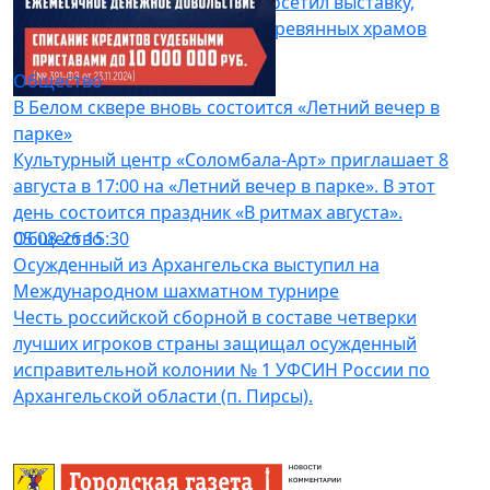
общества Сергей Степашин посетил выставку,
посвященную реставрации деревянных храмов
Русского Севера.
Общество
06.08.26 13:01
В Белом сквере вновь состоится «Летний вечер в
парке»
Культурный центр «Соломбала-Арт» приглашает 8
августа в 17:00 на «Летний вечер в парке». В этот
день состоится праздник «В ритмах августа».
Общество
05.08.26 15:30
Осужденный из Архангельска выступил на
Международном шахматном турнире
Честь российской сборной в составе четверки
лучших игроков страны защищал осужденный
исправительной колонии № 1 УФСИН России по
Архангельской области (п. Пирсы).