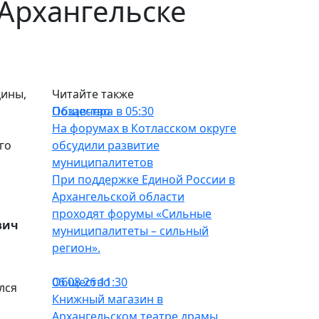
 Архангельске
цины,
Читайте также
Общество
Позавчера в 05:30
На форумах в Котласском округе
го
обсудили развитие
муниципалитетов
При поддержке Единой России в
Архангельской области
проходят форумы «Сильные
вич
муниципалитеты – сильный
регион».
Общество
06.08.26 11:30
лся
Книжный магазин в
Архангельском театре драмы