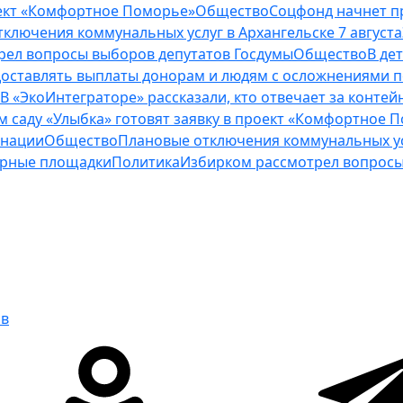
роект «Комфортное Поморье»
Общество
Соцфонд начнет п
ключения коммунальных услуг в Архангельске 7 августа
рел вопросы выборов депутатов Госдумы
Общество
В де
оставлять выплаты донорам и людям с осложнениями п
В «ЭкоИнтеграторе» рассказали, кто отвечает за конт
м саду «Улыбка» готовят заявку в проект «Комфортное 
инации
Общество
Плановые отключения коммунальных усл
нерные площадки
Политика
Избирком рассмотрел вопросы
ов