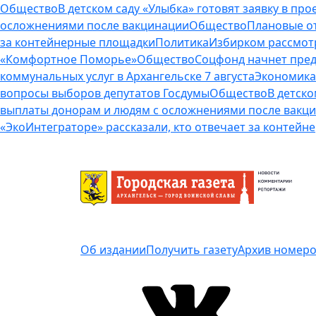
Общество
В детском саду «Улыбка» готовят заявку в п
осложнениями после вакцинации
Общество
Плановые от
за контейнерные площадки
Политика
Избирком рассмот
«Комфортное Поморье»
Общество
Соцфонд начнет пред
коммунальных услуг в Архангельске 7 августа
Экономика
вопросы выборов депутатов Госдумы
Общество
В детско
выплаты донорам и людям с осложнениями после вакц
«ЭкоИнтеграторе» рассказали, кто отвечает за контей
Об издании
Получить газету
Архив номер