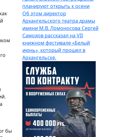
планируют открыть к осени
как
Об этом директор
ий
Архангельского театра драмы
имени М.В. Ломоносова Сергей
Самодов рассказал на VII
иком
книжном фестивале «Белый
июнь», который прошел в
ого
Архангельске.
м
ий.
а
ог бы