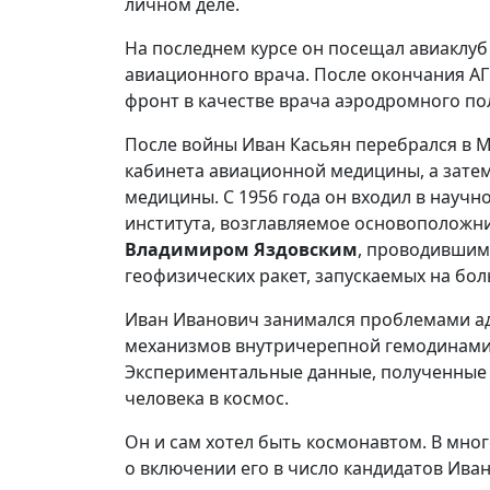
личном деле.
На последнем курсе он посещал авиаклуб 
авиационного врача. После окончания АГ
фронт в качестве врача аэродромного п
После войны Иван Касьян перебрался в М
кабинета авиационной медицины, а зате
медицины. С 1956 года он входил в науч
института, возглавляемое основополож
Владимиром
Яздовским
, проводившим
геофизических ракет, запускаемых на бо
Иван Иванович занимался проблемами ад
механизмов внутричерепной гемодинамик
Экспериментальные данные, полученные 
человека в космос.
Он и сам хотел быть космонавтом. В мно
о включении его в число кандидатов Ива