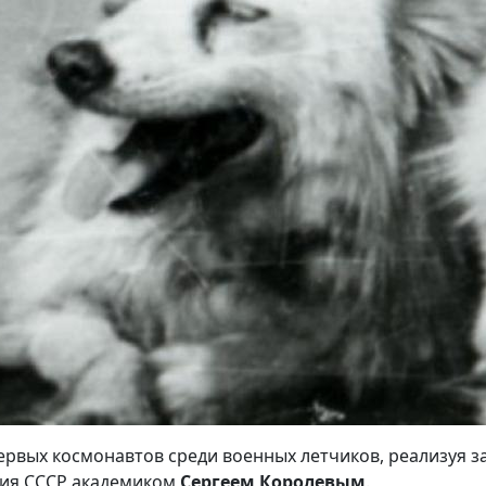
первых космонавтов среди военных летчиков, реализуя за
ния СССР академиком
Сергеем
Королевым
.