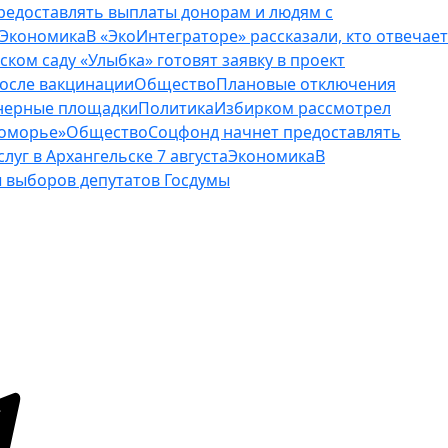
редоставлять выплаты донорам и людям с
Экономика
В «ЭкоИнтеграторе» рассказали, кто отвечает
тском саду «Улыбка» готовят заявку в проект
осле вакцинации
Общество
Плановые отключения
ейнерные площадки
Политика
Избирком рассмотрел
Поморье»
Общество
Соцфонд начнет предоставлять
уг в Архангельске 7 августа
Экономика
В
 выборов депутатов Госдумы