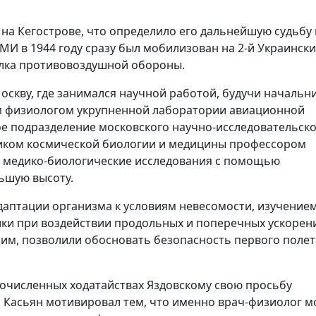
на Кегострове, что определило его дальнейшую судьбу 
МИ в 1944 году сразу был мобилизован на 2-й Украинск
олка противовоздушной обороны.
оскву, где занимался научной работой, будучи начальн
м физиологом укрупненной лаборатории авиационной
ное подразделение московского научно-исследовательск
ником космической биологии и медицины профессором
 медико-биологические исследования с помощью
льшую высоту.
аптации организма к условиям невесомости, изучение
и при воздействии продольных и поперечных ускорен
им, позволили обосновать безопасность первого полет
гочисленных ходатайствах Яздовскому свою просьбу
н Касьян мотивировал тем, что именно врач-физиолог м