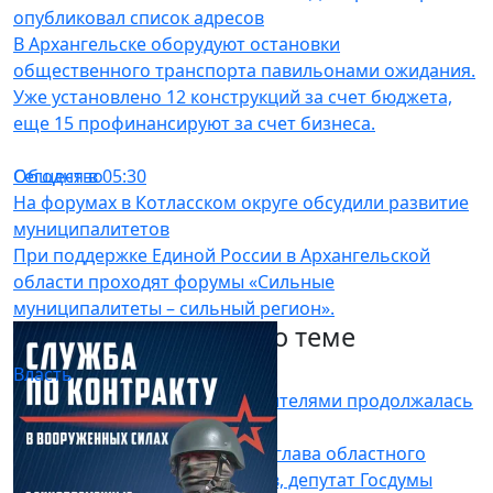
опубликовал список адресов
В Архангельске оборудуют остановки
общественного транспорта павильонами ожидания.
Уже установлено 12 конструкций за счет бюджета,
еще 15 профинансируют за счет бизнеса.
Общество
Сегодня в 05:30
На форумах в Котласском округе обсудили развитие
муниципалитетов
При поддержке Единой России в Архангельской
области проходят форумы «Сильные
муниципалитеты – сильный регион».
Другие материалы по теме
Власть
30.07.26 12:10
Встреча Дмитрия Морева с жителями продолжалась
более двух часов
Так же в диалоге участвовали глава областного
Минздрава Дмитрий Богданов, депутат Госдумы