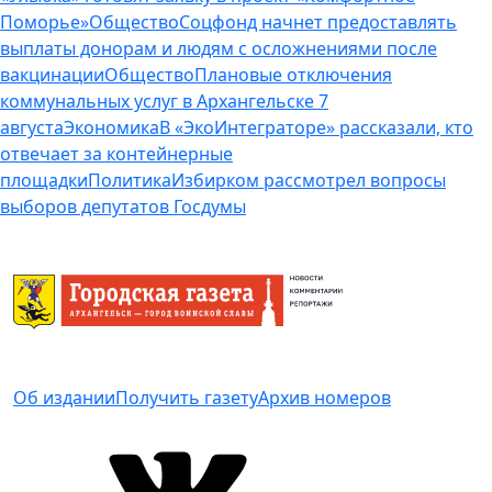
Поморье»
Общество
Соцфонд начнет предоставлять
выплаты донорам и людям с осложнениями после
вакцинации
Общество
Плановые отключения
коммунальных услуг в Архангельске 7
августа
Экономика
В «ЭкоИнтеграторе» рассказали, кто
отвечает за контейнерные
площадки
Политика
Избирком рассмотрел вопросы
выборов депутатов Госдумы
Об издании
Получить газету
Архив номеров