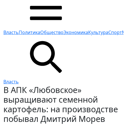
Власть
Политика
Общество
Экономика
Культура
Спорт
М
Власть
В АПК «Любовское»
выращивают семенной
картофель: на производстве
побывал Дмитрий Морев