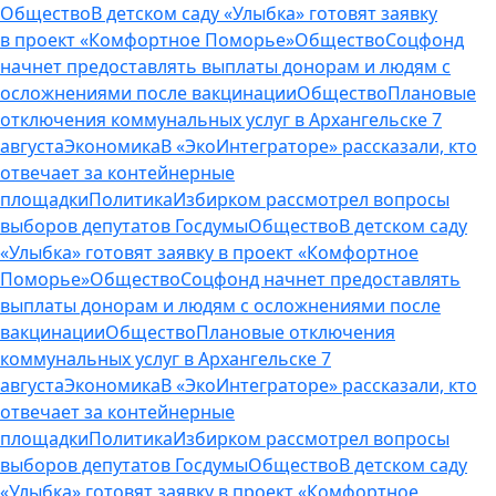
Общество
В детском саду «Улыбка» готовят заявку
в проект «Комфортное Поморье»
Общество
Соцфонд
начнет предоставлять выплаты донорам и людям с
осложнениями после вакцинации
Общество
Плановые
отключения коммунальных услуг в Архангельске 7
августа
Экономика
В «ЭкоИнтеграторе» рассказали, кто
отвечает за контейнерные
площадки
Политика
Избирком рассмотрел вопросы
выборов депутатов Госдумы
Общество
В детском саду
«Улыбка» готовят заявку в проект «Комфортное
Поморье»
Общество
Соцфонд начнет предоставлять
выплаты донорам и людям с осложнениями после
вакцинации
Общество
Плановые отключения
коммунальных услуг в Архангельске 7
августа
Экономика
В «ЭкоИнтеграторе» рассказали, кто
отвечает за контейнерные
площадки
Политика
Избирком рассмотрел вопросы
выборов депутатов Госдумы
Общество
В детском саду
«Улыбка» готовят заявку в проект «Комфортное