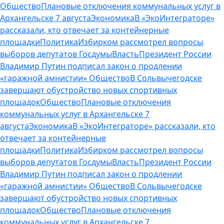
Общество
Плановые отключения коммунальных услуг в
Архангельске 7 августа
Экономика
В «ЭкоИнтеграторе»
рассказали, кто отвечает за контейнерные
площадки
Политика
Избирком рассмотрел вопросы
выборов депутатов Госдумы
Власть
Президент России
Владимир Путин подписал закон о продлении
«гаражной амнистии»
Общество
В Сольвычегодске
завершают обустройство новых спортивных
площадок
Общество
Плановые отключения
коммунальных услуг в Архангельске 7
августа
Экономика
В «ЭкоИнтеграторе» рассказали, кто
отвечает за контейнерные
площадки
Политика
Избирком рассмотрел вопросы
выборов депутатов Госдумы
Власть
Президент России
Владимир Путин подписал закон о продлении
«гаражной амнистии»
Общество
В Сольвычегодске
завершают обустройство новых спортивных
площадок
Общество
Плановые отключения
коммунальных услуг в Архангельске 7