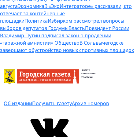
августа
Экономика
В «ЭкоИнтеграторе» рассказали, кто
отвечает за контейнерные
площадки
Политика
Избирком рассмотрел вопросы
выборов депутатов Госдумы
Власть
Президент России
Владимир Путин подписал закон о продлении
«гаражной амнистии»
Общество
В Сольвычегодске
завершают обустройство новых спортивных площадок
Об издании
Получить газету
Архив номеров