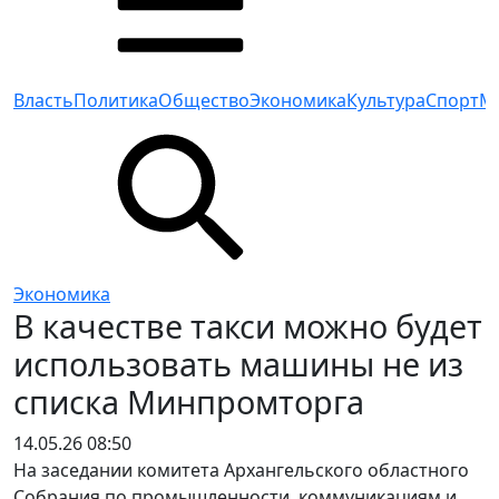
Власть
Политика
Общество
Экономика
Культура
Спорт
М
Экономика
В качестве такси можно будет
использовать машины не из
списка Минпромторга
14.05.26 08:50
На заседании комитета Архангельского областного
Собрания по промышленности, коммуникациям и