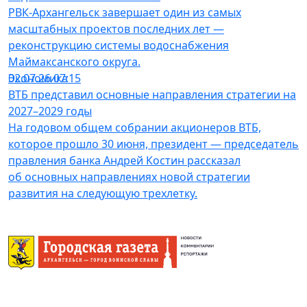
РВК-Архангельск завершает один из самых
масштабных проектов последних лет —
реконструкцию системы водоснабжения
Маймаксанского округа.
Экономика
02.07.26 07:15
ВТБ представил основные направления стратегии на
2027–2029 годы
На годовом общем собрании акционеров ВТБ,
которое прошло 30 июня, президент — председатель
правления банка Андрей Костин рассказал
об основных направлениях новой стратегии
развития на следующую трехлетку.