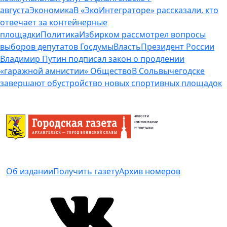
августа
Экономика
В «ЭкоИнтеграторе» рассказали, кто
отвечает за контейнерные
площадки
Политика
Избирком рассмотрел вопросы
выборов депутатов Госдумы
Власть
Президент России
Владимир Путин подписал закон о продлении
«гаражной амнистии»
Общество
В Сольвычегодске
завершают обустройство новых спортивных площадок
Об издании
Получить газету
Архив номеров