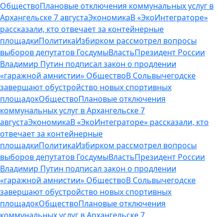
Общество
Плановые отключения коммунальных услуг в
Архангельске 7 августа
Экономика
В «ЭкоИнтеграторе»
рассказали, кто отвечает за контейнерные
площадки
Политика
Избирком рассмотрел вопросы
выборов депутатов Госдумы
Власть
Президент России
Владимир Путин подписал закон о продлении
«гаражной амнистии»
Общество
В Сольвычегодске
завершают обустройство новых спортивных
площадок
Общество
Плановые отключения
коммунальных услуг в Архангельске 7
августа
Экономика
В «ЭкоИнтеграторе» рассказали, кто
отвечает за контейнерные
площадки
Политика
Избирком рассмотрел вопросы
выборов депутатов Госдумы
Власть
Президент России
Владимир Путин подписал закон о продлении
«гаражной амнистии»
Общество
В Сольвычегодске
завершают обустройство новых спортивных
площадок
Общество
Плановые отключения
коммунальных услуг в Архангельске 7