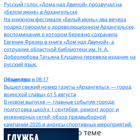
Русский голос «Дома над Двиной» прозвучал на
«Белом июне» в Архангельске
На книжном фестивале «Белый июнь» два вечера
подряд говорили о дореволюционном Архангельске,
воспоминания о котором бережно сохранила
Евгения Фрезер в книге «Дом над Двиной», а
сотрудник областной библиотеки им. Н. А.
Добролюбова Татьяна Клушина перевела издание на
русский язык.⁣
Общество
Позавчера в 08:17
Вышел свежий номер газеты «Архангельск — город
воинской славы» от 5 августа
В новом выпуске — главные события города:
подготовка школ к 1 сентября, ремонт дорог и
инженерных сетей, обзор предвыборной
кампании-2026 и анонсы спортивных мероприятий.
Другие материалы по теме