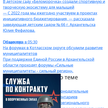
В детском саду «Беломорочка» создали спортивную и
творческую экосистему для малышей
— С 2022 года мы ежегодно участвуем в проектах
инициативного бюджетирования, — рассказала
заведующая детским садом № 66 г. Архангельска
Юлия Фефилова.
Общество
Позавчера в 05:30
На форумах в Котласском округе обсудили развитие
муниципалитетов
При поддержке Единой России в Архангельской
области проходят форумы «Сильные
муниципалитеты – сильный регион».
Другие материалы по теме
Власть
29.07.26 06:36
В Единой России обсудили законодательные
инициативы молодых парламентариев
На площадке Архангельского регионального