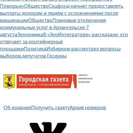
Поморье»
Общество
Соцфонд начнет предоставлять
выплаты донорам и людям с осложнениями после
вакцинации
Общество
Плановые отключения
коммунальных услуг в Архангельске 7
августа
Экономика
В «ЭкоИнтеграторе» рассказали, кто
отвечает за контейнерные
площадки
Политика
Избирком рассмотрел вопросы
выборов депутатов Госдумы
Об издании
Получить газету
Архив номеров