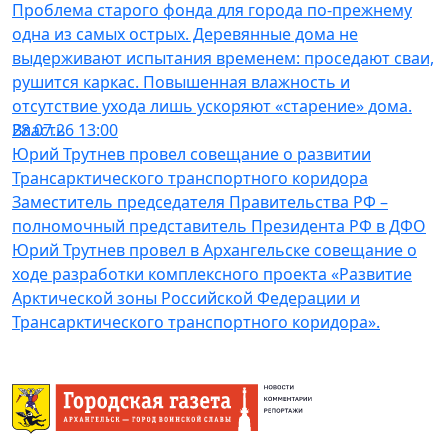
Проблема старого фонда для города по-прежнему
одна из самых острых. Деревянные дома не
выдерживают испытания временем: проседают сваи,
рушится каркас. Повышенная влажность и
отсутствие ухода лишь ускоряют «старение» дома.
Власть
28.07.26 13:00
Юрий Трутнев провел совещание о развитии
Трансарктического транспортного коридора
Заместитель председателя Правительства РФ –
полномочный представитель Президента РФ в ДФО
Юрий Трутнев провел в Архангельске совещание о
ходе разработки комплексного проекта «Развитие
Арктической зоны Российской Федерации и
Трансарктического транспортного коридора».