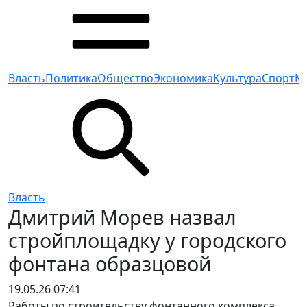
Власть
Политика
Общество
Экономика
Культура
Спорт
М
Власть
Дмитрий Морев назвал
стройплощадку у городского
фонтана образцовой
19.05.26 07:41
Работы по строительству фонтанного комплекса