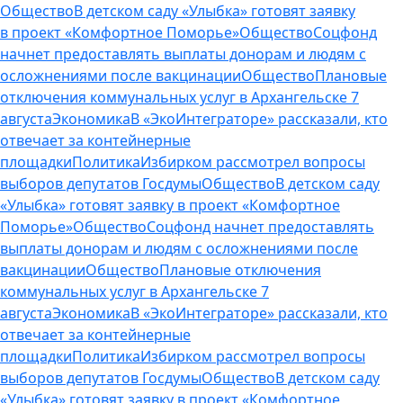
Общество
В детском саду «Улыбка» готовят заявку
в проект «Комфортное Поморье»
Общество
Соцфонд
начнет предоставлять выплаты донорам и людям с
осложнениями после вакцинации
Общество
Плановые
отключения коммунальных услуг в Архангельске 7
августа
Экономика
В «ЭкоИнтеграторе» рассказали, кто
отвечает за контейнерные
площадки
Политика
Избирком рассмотрел вопросы
выборов депутатов Госдумы
Общество
В детском саду
«Улыбка» готовят заявку в проект «Комфортное
Поморье»
Общество
Соцфонд начнет предоставлять
выплаты донорам и людям с осложнениями после
вакцинации
Общество
Плановые отключения
коммунальных услуг в Архангельске 7
августа
Экономика
В «ЭкоИнтеграторе» рассказали, кто
отвечает за контейнерные
площадки
Политика
Избирком рассмотрел вопросы
выборов депутатов Госдумы
Общество
В детском саду
«Улыбка» готовят заявку в проект «Комфортное