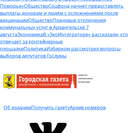
Поморье»
Общество
Соцфонд начнет предоставлять
выплаты донорам и людям с осложнениями после
вакцинации
Общество
Плановые отключения
коммунальных услуг в Архангельске 7
августа
Экономика
В «ЭкоИнтеграторе» рассказали, кто
отвечает за контейнерные
площадки
Политика
Избирком рассмотрел вопросы
выборов депутатов Госдумы
Об издании
Получить газету
Архив номеров