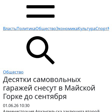
Власть
Политика
Общество
Экономика
Культура
Спорт
М
Общество
Десятки самовольных
гаражей снесут в Майской
Горке до сентября
01.06.26 10:30
Администрация Архангельска заключила второй