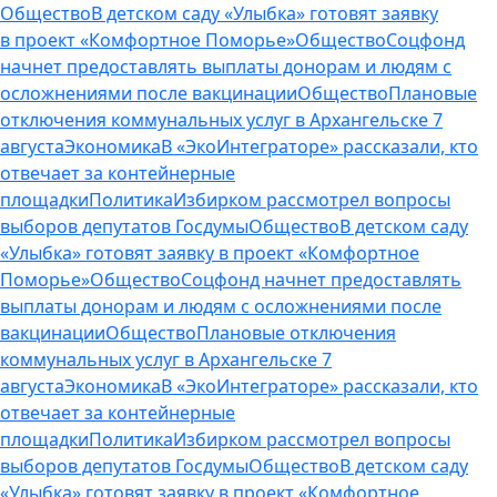
Общество
В детском саду «Улыбка» готовят заявку
в проект «Комфортное Поморье»
Общество
Соцфонд
начнет предоставлять выплаты донорам и людям с
осложнениями после вакцинации
Общество
Плановые
отключения коммунальных услуг в Архангельске 7
августа
Экономика
В «ЭкоИнтеграторе» рассказали, кто
отвечает за контейнерные
площадки
Политика
Избирком рассмотрел вопросы
выборов депутатов Госдумы
Общество
В детском саду
«Улыбка» готовят заявку в проект «Комфортное
Поморье»
Общество
Соцфонд начнет предоставлять
выплаты донорам и людям с осложнениями после
вакцинации
Общество
Плановые отключения
коммунальных услуг в Архангельске 7
августа
Экономика
В «ЭкоИнтеграторе» рассказали, кто
отвечает за контейнерные
площадки
Политика
Избирком рассмотрел вопросы
выборов депутатов Госдумы
Общество
В детском саду
«Улыбка» готовят заявку в проект «Комфортное