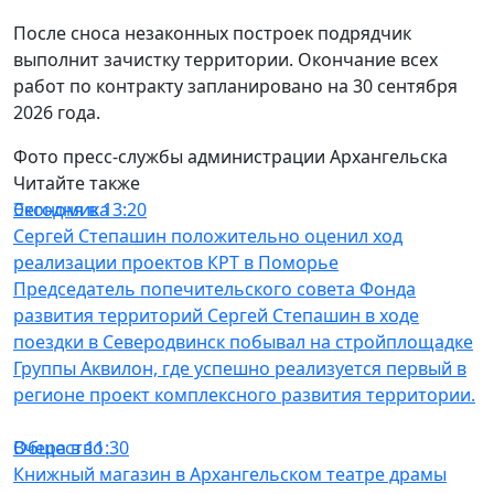
После сноса незаконных построек подрядчик
выполнит зачистку территории. Окончание всех
работ по контракту запланировано на 30 сентября
2026 года.
Фото пресс-службы администрации Архангельска
Читайте также
Экономика
Сегодня в 13:20
Сергей Степашин положительно оценил ход
реализации проектов КРТ в Поморье
Председатель попечительского совета Фонда
развития территорий Сергей Степашин в ходе
поездки в Северодвинск побывал на стройплощадке
Группы Аквилон, где успешно реализуется первый в
регионе проект комплексного развития территории.
Общество
Вчера в 11:30
Книжный магазин в Архангельском театре драмы