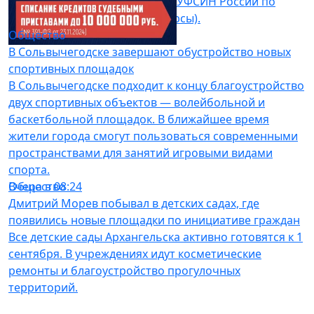
исправительной колонии № 1 УФСИН России по
Архангельской области (п. Пирсы).
Общество
Позавчера в 15:00
В Сольвычегодске завершают обустройство новых
спортивных площадок
В Сольвычегодске подходит к концу благоустройство
двух спортивных объектов — волейбольной и
баскетбольной площадок. В ближайшее время
жители города смогут пользоваться современными
пространствами для занятий игровыми видами
спорта.
Общество
Вчера в 08:24
Дмитрий Морев побывал в детских садах, где
появились новые площадки по инициативе граждан
Все детские сады Архангельска активно готовятся к 1
сентября. В учреждениях идут косметические
ремонты и благоустройство прогулочных
территорий.