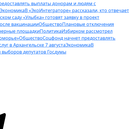
редоставлять выплаты донорам и людям с
Экономика
В «ЭкоИнтеграторе» рассказали, кто отвечает
тском саду «Улыбка» готовят заявку в проект
осле вакцинации
Общество
Плановые отключения
ейнерные площадки
Политика
Избирком рассмотрел
Поморье»
Общество
Соцфонд начнет предоставлять
уг в Архангельске 7 августа
Экономика
В
 выборов депутатов Госдумы