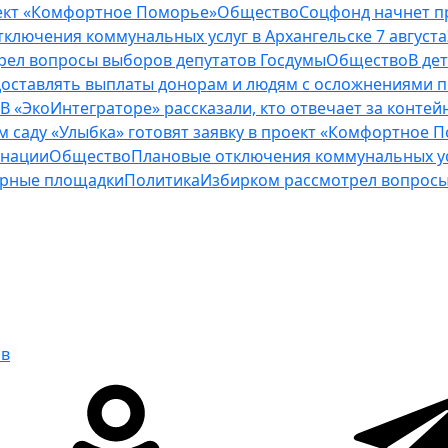
роект «Комфортное Поморье»
Общество
Соцфонд начнет п
ключения коммунальных услуг в Архангельске 7 августа
рел вопросы выборов депутатов Госдумы
Общество
В де
оставлять выплаты донорам и людям с осложнениями п
В «ЭкоИнтеграторе» рассказали, кто отвечает за конт
м саду «Улыбка» готовят заявку в проект «Комфортное 
инации
Общество
Плановые отключения коммунальных усл
нерные площадки
Политика
Избирком рассмотрел вопросы
ов