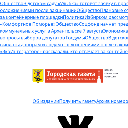
Общество
В детском саду «Улыбка» готовят заявку в п
осложнениями после вакцинации
Общество
Плановые от
за контейнерные площадки
Политика
Избирком рассмот
«Комфортное Поморье»
Общество
Соцфонд начнет пред
коммунальных услуг в Архангельске 7 августа
Экономика
вопросы выборов депутатов Госдумы
Общество
В детско
выплаты донорам и людям с осложнениями после вакц
«ЭкоИнтеграторе» рассказали, кто отвечает за контей
Об издании
Получить газету
Архив номер