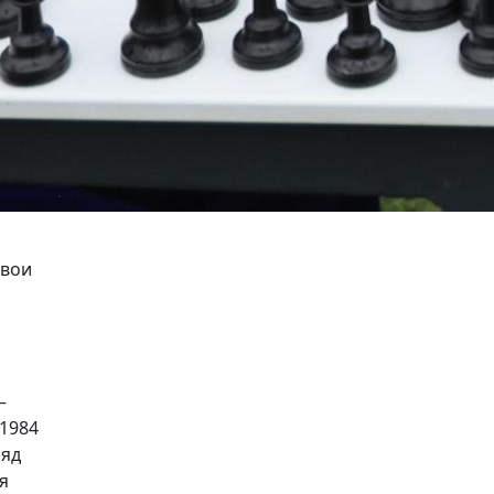
свои
—
 1984
ряд
я