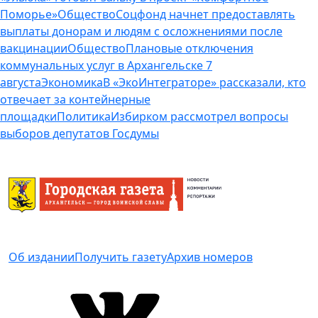
Поморье»
Общество
Соцфонд начнет предоставлять
выплаты донорам и людям с осложнениями после
вакцинации
Общество
Плановые отключения
коммунальных услуг в Архангельске 7
августа
Экономика
В «ЭкоИнтеграторе» рассказали, кто
отвечает за контейнерные
площадки
Политика
Избирком рассмотрел вопросы
выборов депутатов Госдумы
Об издании
Получить газету
Архив номеров