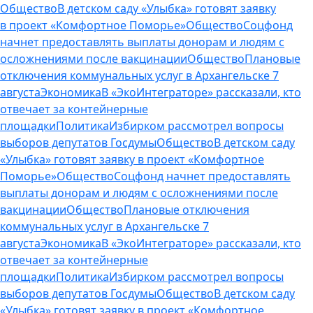
Общество
В детском саду «Улыбка» готовят заявку
в проект «Комфортное Поморье»
Общество
Соцфонд
начнет предоставлять выплаты донорам и людям с
осложнениями после вакцинации
Общество
Плановые
отключения коммунальных услуг в Архангельске 7
августа
Экономика
В «ЭкоИнтеграторе» рассказали, кто
отвечает за контейнерные
площадки
Политика
Избирком рассмотрел вопросы
выборов депутатов Госдумы
Общество
В детском саду
«Улыбка» готовят заявку в проект «Комфортное
Поморье»
Общество
Соцфонд начнет предоставлять
выплаты донорам и людям с осложнениями после
вакцинации
Общество
Плановые отключения
коммунальных услуг в Архангельске 7
августа
Экономика
В «ЭкоИнтеграторе» рассказали, кто
отвечает за контейнерные
площадки
Политика
Избирком рассмотрел вопросы
выборов депутатов Госдумы
Общество
В детском саду
«Улыбка» готовят заявку в проект «Комфортное