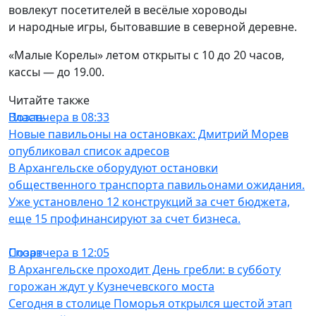
вовлекут посетителей в весёлые хороводы
и народные игры, бытовавшие в северной деревне.
«Малые Корелы» летом открыты с 10 до 20 часов,
кассы — до 19.00.
Читайте также
Власть
Позавчера в 08:33
Новые павильоны на остановках: Дмитрий Морев
опубликовал список адресов
В Архангельске оборудуют остановки
общественного транспорта павильонами ожидания.
Уже установлено 12 конструкций за счет бюджета,
еще 15 профинансируют за счет бизнеса.
Спорт
Позавчера в 12:05
В Архангельске проходит День гребли: в субботу
горожан ждут у Кузнечевского моста
Сегодня в столице Поморья открылся шестой этап