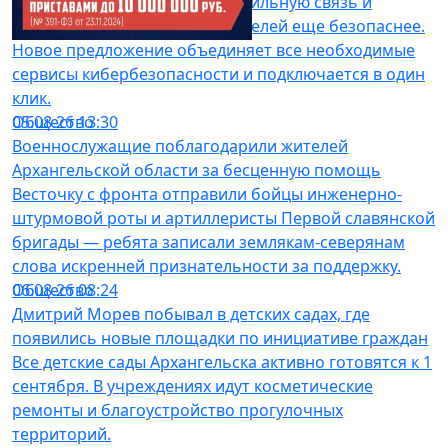
ребенка», которая делает мобильную связь и
интернет для юных пользователей еще безопаснее.
Новое предложение объединяет все необходимые
сервисы кибербезопасности и подключается в один
клик.
Общество
05.08.26 13:30
Военнослужащие поблагодарили жителей
Архангельской области за бесценную помощь
Весточку с фронта отправили бойцы инженерно-
штурмовой роты и артиллеристы Первой славянской
бригады — ребята записали землякам-северянам
слова искренней признательности за поддержку.
Общество
06.08.26 08:24
Дмитрий Морев побывал в детских садах, где
появились новые площадки по инициативе граждан
Все детские сады Архангельска активно готовятся к 1
сентября. В учреждениях идут косметические
ремонты и благоустройство прогулочных
территорий.