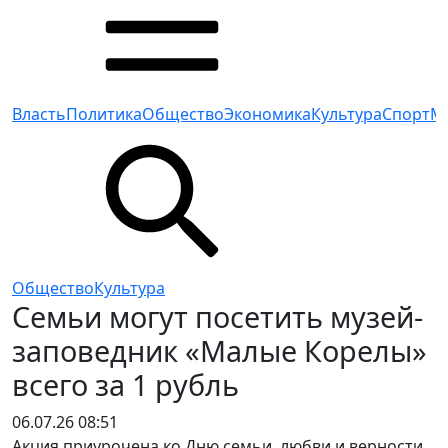
Власть
Политика
Общество
Экономика
Культура
Спорт
М
Общество
Культура
Семьи могут посетить музей-
заповедник «Малые Корелы»
всего за 1 рубль
06.07.26 08:51
Акция приурочена ко Дню семьи, любви и верности,