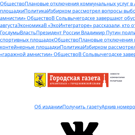
Общество
Плановые отключения коммунальных услуг в А
площадки
Политика
Избирком рассмотрел вопросы выбо
амнистии»
Общество
В Сольвычегодске завершают обу
августа
Экономика
В «ЭкоИнтеграторе» рассказали, кто 
Госдумы
Власть
Президент России Владимир Путин подп
спортивных площадок
Общество
Плановые отключения к
контейнерные площадки
Политика
Избирком рассмотрел
«гаражной амнистии»
Общество
В Сольвычегодске зав
Об издании
Получить газету
Архив номер