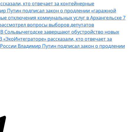
ссказали, кто отвечает за контейнерные
ир Путин подписал закон о продлении «гаражной
ые отключения коммунальных услуг в Архангельске 7
рассмотрел вопросы выборов депутатов
о
В Сольвычегодске завершают обустройство новых
В «ЭкоИнтеграторе» рассказали, кто отвечает за
России Владимир Путин подписал закон о продлении