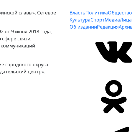
оинской славы». Сетевое
Власть
Политика
Общество
Культура
Спорт
Медиа
Лица
Об издании
Редакция
Архи
 от 9 июня 2018 года,
 сфере связи,
 коммуникаций
е городского округа
дательский центр».