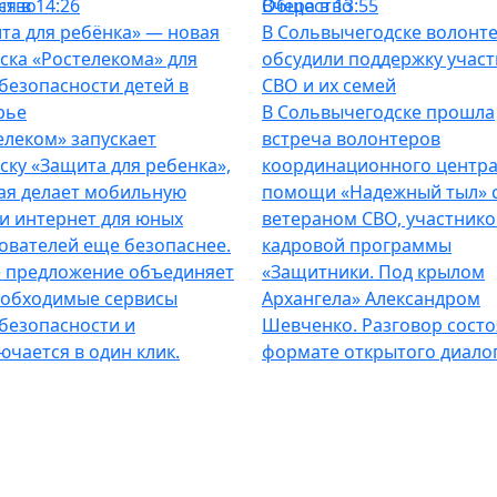
ство
я в 14:26
Общество
Вчера в 13:55
та для ребёнка» — новая
В Сольвычегодске волонт
ска «Ростелекома» для
обсудили поддержку учас
безопасности детей в
СВО и их семей
рье
В Сольвычегодске прошла
елеком» запускает
встреча волонтеров
ску «Защита для ребенка»,
координационного центр
ая делает мобильную
помощи «Надежный тыл» 
 и интернет для юных
ветераном СВО, участник
ователей еще безопаснее.
кадровой программы
 предложение объединяет
«Защитники. Под крылом
еобходимые сервисы
Архангела» Александром
безопасности и
Шевченко. Разговор состо
ючается в один клик.
формате открытого диалог