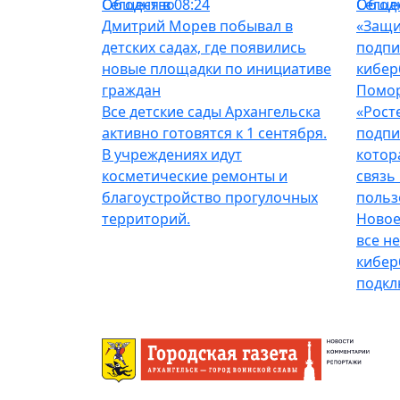
Общество
Сегодня в 08:24
Обще
Сегодн
Дмитрий Морев побывал в
«Защи
детских садах, где появились
подпи
новые площадки по инициативе
кибер
граждан
Помо
Все детские сады Архангельска
«Рост
активно готовятся к 1 сентября.
подпи
В учреждениях идут
котор
косметические ремонты и
связь
благоустройство прогулочных
польз
территорий.
Новое
все н
кибер
подкл