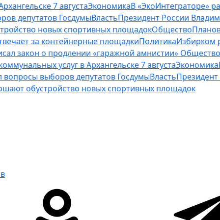
рхангельске 7 августа
Экономика
В «ЭкоИнтеграторе» ра
ров депутатов Госдумы
Власть
Президент России Владим
стройство новых спортивных площадок
Общество
Планов
отвечает за контейнерные площадки
Политика
Избирком 
исал закон о продлении «гаражной амнистии»
Обществ
оммунальных услуг в Архангельске 7 августа
Экономика
 вопросы выборов депутатов Госдумы
Власть
Президент 
ершают обустройство новых спортивных площадок
ов