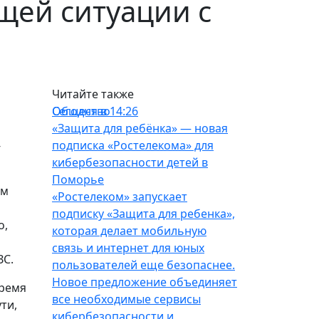
щей ситуации с
Читайте также
Общество
Сегодня в 14:26
«Защита для ребёнка» — новая
-
подписка «Ростелекома» для
кибербезопасности детей в
Поморье
ым
«Ростелеком» запускает
подписку «Защита для ребенка»,
о,
которая делает мобильную
связь и интернет для юных
ЗС.
пользователей еще безопаснее.
Новое предложение объединяет
время
все необходимые сервисы
ти,
кибербезопасности и