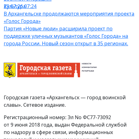
Культура
29.07.26 07:24
В Архангельске продолжаются мероприятия проекта
«Голос Города»
Партия «Новые люди» расширила проект по
поддержке уличных музыкантов «Голос Города» на
города России. Новый сезон открыт в 35 регионах.
Городская газета «Архангельск — город воинской
славы». Сетевое издание.
Регистрационный номер: Эл No ФС77-73092
от 9 июня 2018 года, выдан Федеральной службой
по надзору в сфере связи, информационных