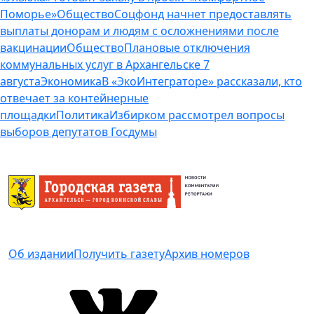
Поморье»
Общество
Соцфонд начнет предоставлять
выплаты донорам и людям с осложнениями после
вакцинации
Общество
Плановые отключения
коммунальных услуг в Архангельске 7
августа
Экономика
В «ЭкоИнтеграторе» рассказали, кто
отвечает за контейнерные
площадки
Политика
Избирком рассмотрел вопросы
выборов депутатов Госдумы
Об издании
Получить газету
Архив номеров