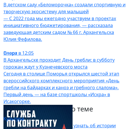
В детском саду «Беломорочка» создали спортивную и
творческую экосистему для малышей
— С 2022 года мы ежегодно участвуем в проектах
инициативного бюджетирования, — рассказала
заведующая детским садом № 66 г. Архангельска
Юлия Фефилова.
Спорт
Вчера в 12:05
В Архангельске проходит День гребли: в субботу
горожан ждут у Кузнечевского моста
Сегодня в столице Поморья открылся шестой этап
всероссийского комплексного мероприятия «День
гребли на байдарках и каноэ и гребного слалома».
Первый день — на базе спортшколы «Искра» в
Исакогорке.
Другие материалы по теме
Культура
Вчера в 06:15
В центре Архангельска можно узнать об истории