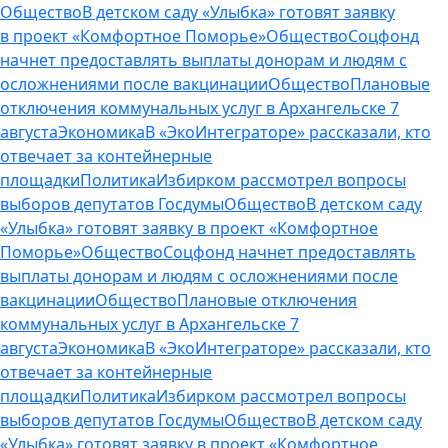
Общество
В детском саду «Улыбка» готовят заявку
в проект «Комфортное Поморье»
Общество
Соцфонд
начнет предоставлять выплаты донорам и людям с
осложнениями после вакцинации
Общество
Плановые
отключения коммунальных услуг в Архангельске 7
августа
Экономика
В «ЭкоИнтеграторе» рассказали, кто
отвечает за контейнерные
площадки
Политика
Избирком рассмотрел вопросы
выборов депутатов Госдумы
Общество
В детском саду
«Улыбка» готовят заявку в проект «Комфортное
Поморье»
Общество
Соцфонд начнет предоставлять
выплаты донорам и людям с осложнениями после
вакцинации
Общество
Плановые отключения
коммунальных услуг в Архангельске 7
августа
Экономика
В «ЭкоИнтеграторе» рассказали, кто
отвечает за контейнерные
площадки
Политика
Избирком рассмотрел вопросы
выборов депутатов Госдумы
Общество
В детском саду
«Улыбка» готовят заявку в проект «Комфортное