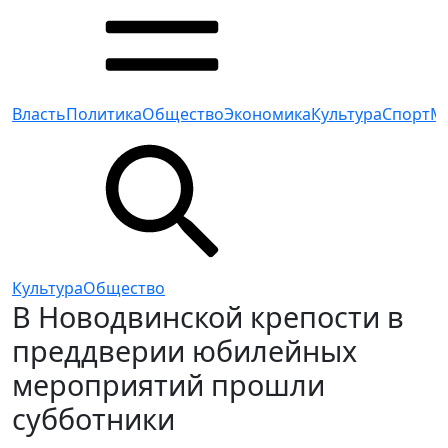
Власть
Политика
Общество
Экономика
Культура
Спорт
М
Культура
Общество
В Новодвинской крепости в
преддверии юбилейных
мероприятий прошли
субботники