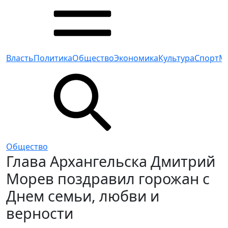
Власть
Политика
Общество
Экономика
Культура
Спорт
М
Общество
Глава Архангельска Дмитрий
Морев поздравил горожан с
Днем семьи, любви и
верности