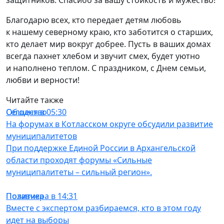
защитников. Спасибо за вашу стойкость и мужество!
Благодарю всех, кто передает детям любовь
к нашему северному краю, кто заботится о старших,
кто делает мир вокруг добрее. Пусть в ваших домах
всегда пахнет хлебом и звучит смех, будет уютно
и наполнено теплом. С праздником, с Днем семьи,
любви и верности!
Читайте также
Общество
Сегодня в 05:30
На форумах в Котласском округе обсудили развитие
муниципалитетов
При поддержке Единой России в Архангельской
области проходят форумы «Сильные
муниципалитеты – сильный регион».
Политика
Позавчера в 14:31
Вместе с экспертом разбираемся, кто в этом году
идет на выборы