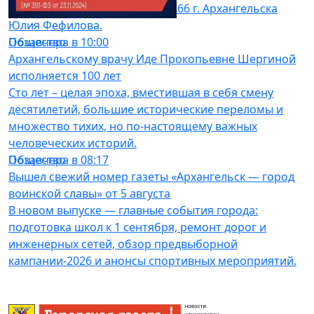
заведующая детским садом № 66 г. Архангельска
Юлия Фефилова.
Общество
Позавчера в 10:00
Архангельскому врачу Иде Прокопьевне Шергиной
исполняется 100 лет
Сто лет – целая эпоха, вместившая в себя смену
десятилетий, большие исторические переломы и
множество тихих, но по-настоящему важных
человеческих историй.
Общество
Позавчера в 08:17
Вышел свежий номер газеты «Архангельск — город
воинской славы» от 5 августа
В новом выпуске — главные события города:
подготовка школ к 1 сентября, ремонт дорог и
инженерных сетей, обзор предвыборной
кампании-2026 и анонсы спортивных мероприятий.