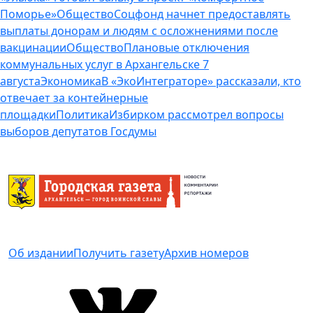
Поморье»
Общество
Соцфонд начнет предоставлять
выплаты донорам и людям с осложнениями после
вакцинации
Общество
Плановые отключения
коммунальных услуг в Архангельске 7
августа
Экономика
В «ЭкоИнтеграторе» рассказали, кто
отвечает за контейнерные
площадки
Политика
Избирком рассмотрел вопросы
выборов депутатов Госдумы
Об издании
Получить газету
Архив номеров