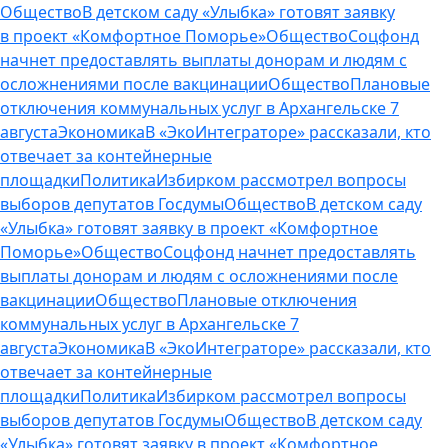
Общество
В детском саду «Улыбка» готовят заявку
в проект «Комфортное Поморье»
Общество
Соцфонд
начнет предоставлять выплаты донорам и людям с
осложнениями после вакцинации
Общество
Плановые
отключения коммунальных услуг в Архангельске 7
августа
Экономика
В «ЭкоИнтеграторе» рассказали, кто
отвечает за контейнерные
площадки
Политика
Избирком рассмотрел вопросы
выборов депутатов Госдумы
Общество
В детском саду
«Улыбка» готовят заявку в проект «Комфортное
Поморье»
Общество
Соцфонд начнет предоставлять
выплаты донорам и людям с осложнениями после
вакцинации
Общество
Плановые отключения
коммунальных услуг в Архангельске 7
августа
Экономика
В «ЭкоИнтеграторе» рассказали, кто
отвечает за контейнерные
площадки
Политика
Избирком рассмотрел вопросы
выборов депутатов Госдумы
Общество
В детском саду
«Улыбка» готовят заявку в проект «Комфортное