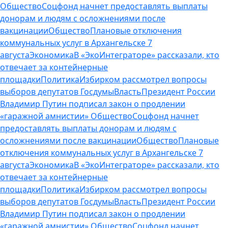
Общество
Соцфонд начнет предоставлять выплаты
донорам и людям с осложнениями после
вакцинации
Общество
Плановые отключения
коммунальных услуг в Архангельске 7
августа
Экономика
В «ЭкоИнтеграторе» рассказали, кто
отвечает за контейнерные
площадки
Политика
Избирком рассмотрел вопросы
выборов депутатов Госдумы
Власть
Президент России
Владимир Путин подписал закон о продлении
«гаражной амнистии»
Общество
Соцфонд начнет
предоставлять выплаты донорам и людям с
осложнениями после вакцинации
Общество
Плановые
отключения коммунальных услуг в Архангельске 7
августа
Экономика
В «ЭкоИнтеграторе» рассказали, кто
отвечает за контейнерные
площадки
Политика
Избирком рассмотрел вопросы
выборов депутатов Госдумы
Власть
Президент России
Владимир Путин подписал закон о продлении
«гаражной амнистии»
Общество
Соцфонд начнет