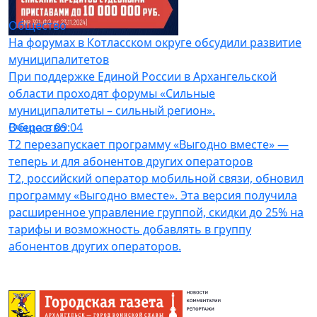
Юлия Фефилова.
Общество
Сегодня в 05:30
На форумах в Котласском округе обсудили развитие
муниципалитетов
При поддержке Единой России в Архангельской
области проходят форумы «Сильные
муниципалитеты – сильный регион».
Общество
Вчера в 09:04
Т2 перезапускает программу «Выгодно вместе» —
теперь и для абонентов других операторов
T2, российский оператор мобильной связи, обновил
программу «Выгодно вместе». Эта версия получила
расширенное управление группой, скидки до 25% на
тарифы и возможность добавлять в группу
абонентов других операторов.