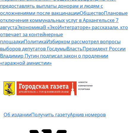
предоставлять выплаты донорам и людям с
осложнениями после вакцинации
Общество
Плановые
отключения коммунальных услуг в Архангельске 7
августа
Экономика
В «ЭкоИнтеграторе» рассказали, кто
отвечает за контейнерные
площадки
Политика
Избирком рассмотрел вопросы
выборов депутатов Госдумы
Власть
Президент России
Владимир Путин подписал закон о продлении
«гаражной амнистии»
Об издании
Получить газету
Архив номеров