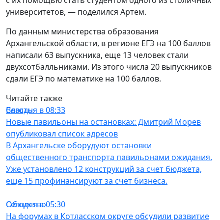
с их помощью стать студентом одного из столичных
университетов, — поделился Артем.
По данным министерства образования
Архангельской области, в регионе ЕГЭ на 100 баллов
написали 63 выпускника, еще 13 человек стали
двухсотбалльниками. Из этого числа 20 выпускников
сдали ЕГЭ по математике на 100 баллов.
Читайте также
Власть
Сегодня в 08:33
Новые павильоны на остановках: Дмитрий Морев
опубликовал список адресов
В Архангельске оборудуют остановки
общественного транспорта павильонами ожидания.
Уже установлено 12 конструкций за счет бюджета,
еще 15 профинансируют за счет бизнеса.
Общество
Сегодня в 05:30
На форумах в Котласском округе обсудили развитие