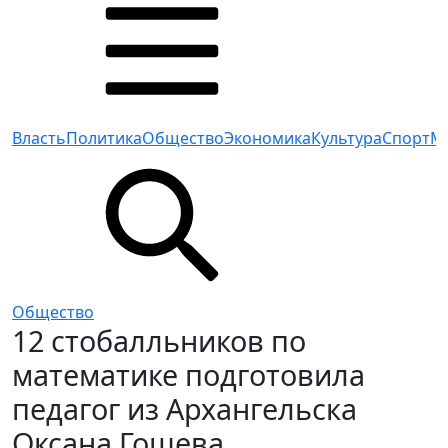
Власть
Политика
Общество
Экономика
Культура
Спорт
М
Общество
12 стобалльников по
математике подготовила
педагог из Архангельска
Оксана Гошева