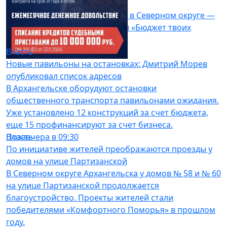
Архангельска
Детский сад № 94 «Лесовичок» в Северном округе —
опытный участник программы «Бюджет твоих
возможностей».
Власть
Позавчера в 08:33
Новые павильоны на остановках: Дмитрий Морев
опубликовал список адресов
В Архангельске оборудуют остановки
общественного транспорта павильонами ожидания.
Уже установлено 12 конструкций за счет бюджета,
еще 15 профинансируют за счет бизнеса.
Власть
Позавчера в 09:30
По инициативе жителей преображаются проезды у
домов на улице Партизанской
В Северном округе Архангельска у домов № 58 и № 60
на улице Партизанской продолжается
благоустройство. Проекты жителей стали
победителями «Комфортного Поморья» в прошлом
году.