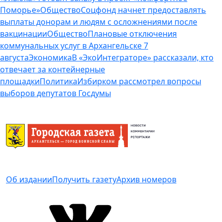
Поморье»
Общество
Соцфонд начнет предоставлять
выплаты донорам и людям с осложнениями после
вакцинации
Общество
Плановые отключения
коммунальных услуг в Архангельске 7
августа
Экономика
В «ЭкоИнтеграторе» рассказали, кто
отвечает за контейнерные
площадки
Политика
Избирком рассмотрел вопросы
выборов депутатов Госдумы
Об издании
Получить газету
Архив номеров