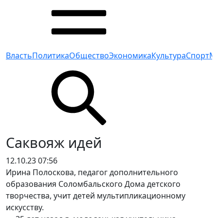
Власть
Политика
Общество
Экономика
Культура
Спорт
М
Саквояж идей
12.10.23 07:56
Ирина Полоскова, педагог дополнительного
образования Соломбальского Дома детского
творчества, учит детей мультипликационному
искусству.