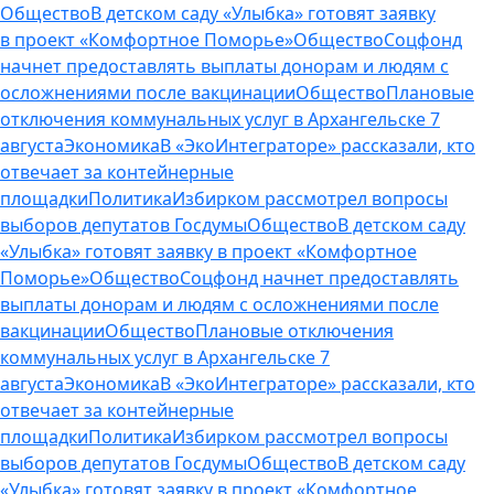
Общество
В детском саду «Улыбка» готовят заявку
в проект «Комфортное Поморье»
Общество
Соцфонд
начнет предоставлять выплаты донорам и людям с
осложнениями после вакцинации
Общество
Плановые
отключения коммунальных услуг в Архангельске 7
августа
Экономика
В «ЭкоИнтеграторе» рассказали, кто
отвечает за контейнерные
площадки
Политика
Избирком рассмотрел вопросы
выборов депутатов Госдумы
Общество
В детском саду
«Улыбка» готовят заявку в проект «Комфортное
Поморье»
Общество
Соцфонд начнет предоставлять
выплаты донорам и людям с осложнениями после
вакцинации
Общество
Плановые отключения
коммунальных услуг в Архангельске 7
августа
Экономика
В «ЭкоИнтеграторе» рассказали, кто
отвечает за контейнерные
площадки
Политика
Избирком рассмотрел вопросы
выборов депутатов Госдумы
Общество
В детском саду
«Улыбка» готовят заявку в проект «Комфортное