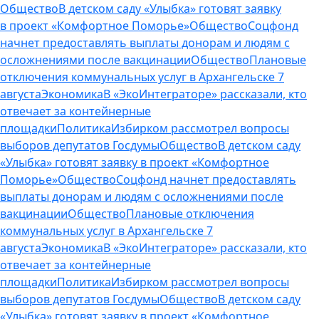
Общество
В детском саду «Улыбка» готовят заявку
в проект «Комфортное Поморье»
Общество
Соцфонд
начнет предоставлять выплаты донорам и людям с
осложнениями после вакцинации
Общество
Плановые
отключения коммунальных услуг в Архангельске 7
августа
Экономика
В «ЭкоИнтеграторе» рассказали, кто
отвечает за контейнерные
площадки
Политика
Избирком рассмотрел вопросы
выборов депутатов Госдумы
Общество
В детском саду
«Улыбка» готовят заявку в проект «Комфортное
Поморье»
Общество
Соцфонд начнет предоставлять
выплаты донорам и людям с осложнениями после
вакцинации
Общество
Плановые отключения
коммунальных услуг в Архангельске 7
августа
Экономика
В «ЭкоИнтеграторе» рассказали, кто
отвечает за контейнерные
площадки
Политика
Избирком рассмотрел вопросы
выборов депутатов Госдумы
Общество
В детском саду
«Улыбка» готовят заявку в проект «Комфортное