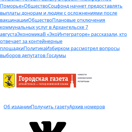
Поморье»
Общество
Соцфонд начнет предоставлять
выплаты донорам и людям с осложнениями после
вакцинации
Общество
Плановые отключения
коммунальных услуг в Архангельске 7
августа
Экономика
В «ЭкоИнтеграторе» рассказали, кто
отвечает за контейнерные
площадки
Политика
Избирком рассмотрел вопросы
выборов депутатов Госдумы
Об издании
Получить газету
Архив номеров