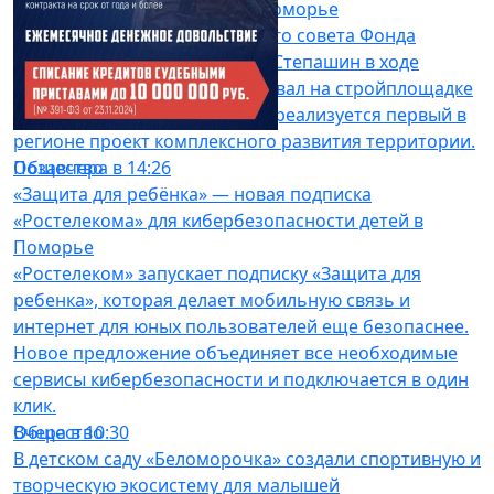
реализации проектов КРТ в Поморье
Председатель попечительского совета Фонда
развития территорий Сергей Степашин в ходе
поездки в Северодвинск побывал на стройплощадке
Группы Аквилон, где успешно реализуется первый в
регионе проект комплексного развития территории.
Общество
Позавчера в 14:26
«Защита для ребёнка» — новая подписка
«Ростелекома» для кибербезопасности детей в
Поморье
«Ростелеком» запускает подписку «Защита для
ребенка», которая делает мобильную связь и
интернет для юных пользователей еще безопаснее.
Новое предложение объединяет все необходимые
сервисы кибербезопасности и подключается в один
клик.
Общество
Вчера в 10:30
В детском саду «Беломорочка» создали спортивную и
творческую экосистему для малышей