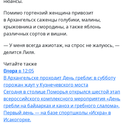
нюансы.
Помимо гортензий женщина привозит
в Архангельск саженцы голубики, малины,
крыжовника и смородины, а также яблонь
различных сортов и вишни.
— У меня всегда ажиотаж, на спрос не жалуюсь, —
делится Лиля.
Читайте также
Спорт
Вчера в 12:05
В Архангельске проходит День гребли: в субботу
горожан ждут у Кузнечевского моста
Сегодня в столице Поморья открылся шестой этап
всероссийского комплексного мероприятия «День
гребли на байдарках и каноэ и гребного слалома».
Первый день — на базе спортшколы «Искра» в
Исакогорке.