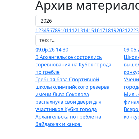
Архив материал
1
2
3
4
5
6
7
8
9
10
11
12
13
14
15
16
17
18
19
20
21
22
23
Спорт
09.06.26 14:30
09.06.
В Архангельске состоялись
Школь
соревнования на Кубок города
вышел
по гребле
конку
Гребная база Спортивной
Учени
школы олимпийского резерва
город
имени Льва Соколова
Мильк
распахнула свои двери для
финал
участников Кубка города
Всеро
Архангельска по гребле на
конкур
байдарках и каноэ.