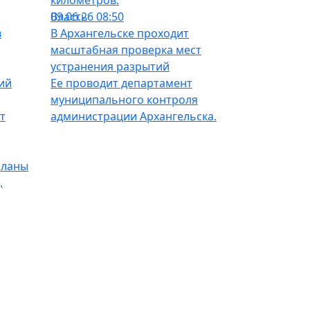
километров.
Власть
09.06.26 08:50
в
В Архангельске проходит
масштабная проверка мест
устранения разрытий
ий
Ее проводит департамент
муниципального контроля
т
администрации Архангельска.
планы
.