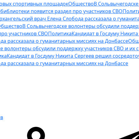
новых спортивных площадок
Общество
В Сольвычегодске
библиотеки появится раздел про участников СВО
Полит
рхангельский врач Елена Слобода рассказала о гуманит
Общество
В Сольвычегодске волонтеры обсудили поддер
про участников СВО
Политика
Кандидат в Госдуму Никита
да рассказала о гуманитарных миссиях на Донбассе
Общ
е волонтеры обсудили поддержку участников СВО и их 
ика
Кандидат в Госдуму Никита Сергеев решил сосредото
да рассказала о гуманитарных миссиях на Донбассе
ов