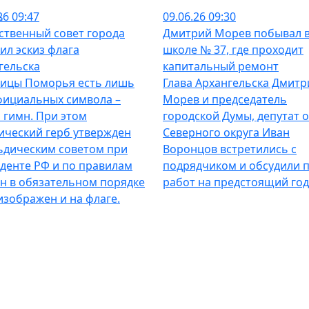
ь
26 09:47
09.06.26 09:30
твенный совет города
Дмитрий Морев побывал 
ил эскиз флага
школе № 37, где проходит
гельска
капитальный ремонт
лицы Поморья есть лишь
Глава Архангельска Дмитр
фициальных символа –
Морев и председатель
и гимн. При этом
городской Думы, депутат о
ический герб утвержден
Северного округа Иван
ьдическим советом при
Воронцов встретились с
денте РФ и по правилам
подрядчиком и обсудили 
н в обязательном порядке
работ на предстоящий год
изображен и на флаге.