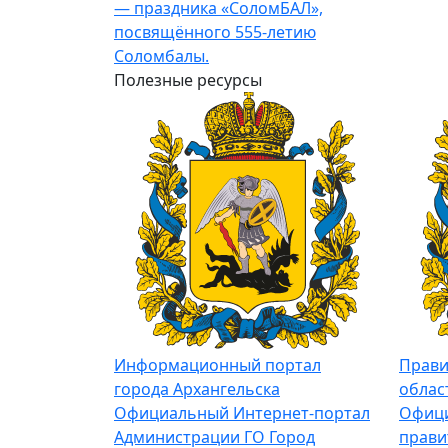
— праздника «СоломБАЛ»,
посвящённого 555-летию
Соломбалы.
Полезные ресурсы
Информационный портал
Прави
города Архангельска
облас
Официальный Интернет-портал
Офици
Администрации ГО Город
прави