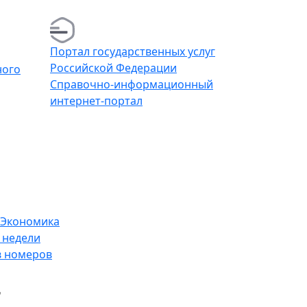
Портал го­су­дар­ствен­ных услуг
Рос­сийс­кой Фе­де­ра­ции
ного
Справочно-информационный
интернет-портал
Экономика
 недели
в номеров