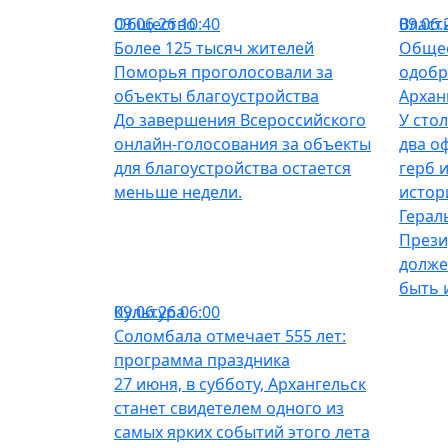
Общество
09.06.26 10:40
Власт
09.06.
Более 125 тысяч жителей
Общес
Поморья проголосовали за
одобр
объекты благоустройства
Архан
До завершения Всероссийского
У сто
онлайн-голосования за объекты
два о
для благоустройства остается
герб 
меньше недели.
истор
Герал
Прези
долже
быть 
Культура
09.06.26 06:00
Соломбала отмечает 555 лет:
программа праздника
27 июня, в субботу, Архангельск
станет свидетелем одного из
самых ярких событий этого лета