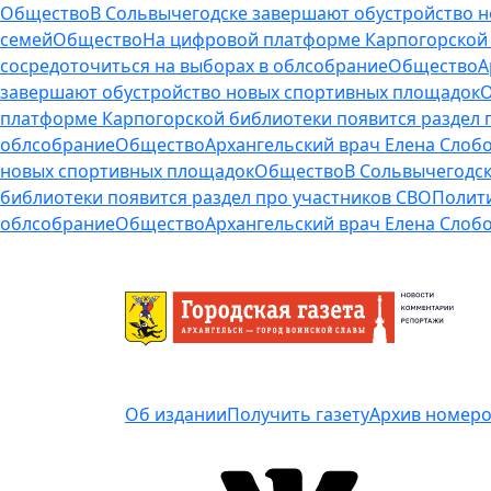
Общество
В Сольвычегодске завершают обустройство 
семей
Общество
На цифровой платформе Карпогорской 
сосредоточиться на выборах в облсобрание
Общество
А
завершают обустройство новых спортивных площадок
платформе Карпогорской библиотеки появится раздел 
облсобрание
Общество
Архангельский врач Елена Слобо
новых спортивных площадок
Общество
В Сольвычегодск
библиотеки появится раздел про участников СВО
Полит
облсобрание
Общество
Архангельский врач Елена Слобо
Об издании
Получить газету
Архив номер