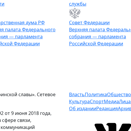
ти
службы
арственная дума РФ
Совет Федерации
я палата Федерального
Верхняя палата Федераль
ния — парламента
собрания — парламента
йской Федерации
Российской Федерации
оинской славы». Сетевое
Власть
Политика
Общество
Культура
Спорт
Медиа
Лица
Об издании
Редакция
Архи
 от 9 июня 2018 года,
 сфере связи,
 коммуникаций