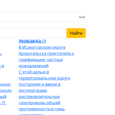
Найти
Экономика
09.06.26 12:29
В Исакогорском округе
ь
Архангельска приступили к
газификации частных
 и
домовладений
С этой целью в
территориальном округе
ионно
построили и ввели в
города
эксплуатацию
ный
распределительные
 П.
газопроводы общей
протяженностью семь