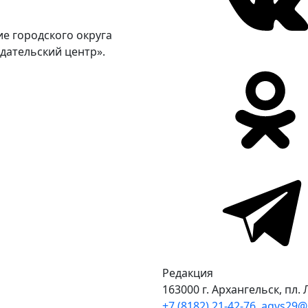
е городского округа
дательский центр».
Редакция
163000 г. Архангельск, пл. 
+7 (8182) 21-42-76
,
agvs29@