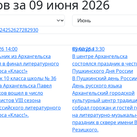
ов
за 09 июня 2026
24
25
26
27
28
29
30
26 14:00
Культура
09.06.26 13:30
ник из Архангельска
В центре Архангельска
 в финал литературного
состоялся праздник в чест
рса «Класс!»
Пушкинского Дня России
к 10 класса школы № 36
В Пушкинский день России
а Архангельска Павел
День русского языка
ов вошел в число
Архангельский городской
истов VIII сезона
культурный центр традиц
ссийского литературного
собрал горожан и гостей 
са «Класс!».
на литературно-музыкаль
праздник в сквере имени В.
Резицкого.