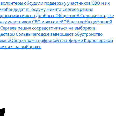
 волонтеры обсудили поддержку участников СВО и их
ика
Кандидат в Госдуму Никита Сергеев решил
арных миссиях на Донбассе
Общество
В Сольвычегодске
жку участников СВО и их семей
Общество
На цифровой
 Сергеев решил сосредоточиться на выборах в
ество
В Сольвычегодске завершают обустройство
семей
Общество
На цифровой платформе Карпогорской
читься на выборах в