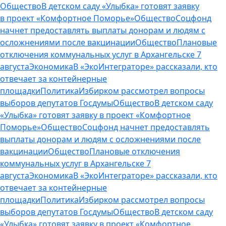
Общество
В детском саду «Улыбка» готовят заявку
в проект «Комфортное Поморье»
Общество
Соцфонд
начнет предоставлять выплаты донорам и людям с
осложнениями после вакцинации
Общество
Плановые
отключения коммунальных услуг в Архангельске 7
августа
Экономика
В «ЭкоИнтеграторе» рассказали, кто
отвечает за контейнерные
площадки
Политика
Избирком рассмотрел вопросы
выборов депутатов Госдумы
Общество
В детском саду
«Улыбка» готовят заявку в проект «Комфортное
Поморье»
Общество
Соцфонд начнет предоставлять
выплаты донорам и людям с осложнениями после
вакцинации
Общество
Плановые отключения
коммунальных услуг в Архангельске 7
августа
Экономика
В «ЭкоИнтеграторе» рассказали, кто
отвечает за контейнерные
площадки
Политика
Избирком рассмотрел вопросы
выборов депутатов Госдумы
Общество
В детском саду
«Улыбка» готовят заявку в проект «Комфортное