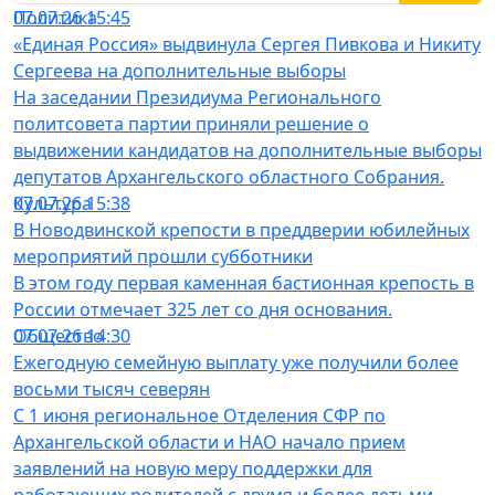
Политика
07.07.26 15:45
«Единая Россия» выдвинула Сергея Пивкова и Никиту
Сергеева на дополнительные выборы
На заседании Президиума Регионального
политсовета партии приняли решение о
выдвижении кандидатов на дополнительные выборы
депутатов Архангельского областного Собрания.
Культура
07.07.26 15:38
В Новодвинской крепости в преддверии юбилейных
мероприятий прошли субботники
В этом году первая каменная бастионная крепость в
России отмечает 325 лет со дня основания.
Общество
07.07.26 14:30
Ежегодную семейную выплату уже получили более
восьми тысяч северян
С 1 июня региональное Отделения СФР по
Архангельской области и НАО начало прием
заявлений на новую меру поддержки для