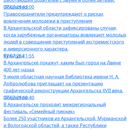
работающих родителей с двумя и более детьми.
Общество
07.07.26 13:00
Правоохранители предупреждают о рисках
вовлечения молодежи в преступления
В Архангельской области зафиксированы случаи,
когда зарубежные организаторы вовлекают молодых
людей в совершение преступлений экстремистского
и диверсионного характера.
Культура
07.07.26 11:55
В Архангельске покажут, каким был город на Двине
400 лет назад
9 июля областная научная библиотека имени Н. А.
Добролюбова приглашает на презентацию
графической реконструкции Архангельска XVII века.
Общество
07.07.26 10:40
В Архангельске проходит межрегиональный
фестиваль «Семейный пикник»
Более 250 участников из Архангельской, Мурманской
и Вологодской областей, а также Республики