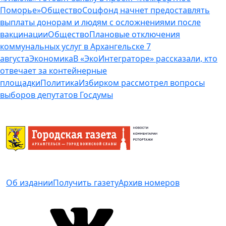
Поморье»
Общество
Соцфонд начнет предоставлять
выплаты донорам и людям с осложнениями после
вакцинации
Общество
Плановые отключения
коммунальных услуг в Архангельске 7
августа
Экономика
В «ЭкоИнтеграторе» рассказали, кто
отвечает за контейнерные
площадки
Политика
Избирком рассмотрел вопросы
выборов депутатов Госдумы
Об издании
Получить газету
Архив номеров