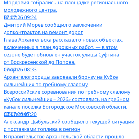
Мордовия собрались на площадке регионального
молодежного центра.
Власть
07.07.26 09:24
Дмитрий Морев сообщил о заключении
допконтрактов на ремонт дорог
Глава Архангельска рассказал о новых объектах,
включенных в план дорожных работ, — в этом
сезоне будет обновлен участок улицы Суфтина
от Воскресенской до Попова.
Спорт
07.07.26 08:33
Архангелогородцы завоевали бронзу на Кубке
сильнейших по гребному слалому
Всероссийские соревнования по гребному слалому
«Кубок сильнейших – 2026» состоялись на гребном
канале поселка Богородское Московской области.
Общество
07.07.26 07:20
Александр Цыбульский сообщил о текущей ситуации
с поставками топлива в регион
В правительстве Архангельской области прошло